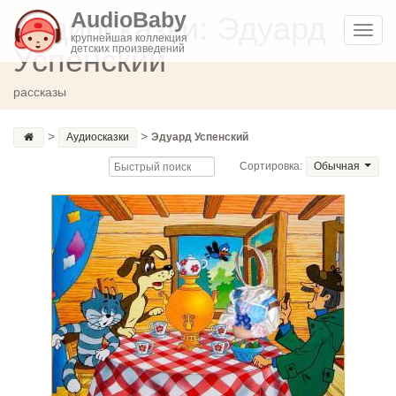
AudioBaby
Аудиосказки: Эдуард
Toggl
крупнейшая коллекция
Успенский
детских произведений
navig
рассказы
>
>
Аудиосказки
Эдуард Успенский
Сортировка:
Обычная