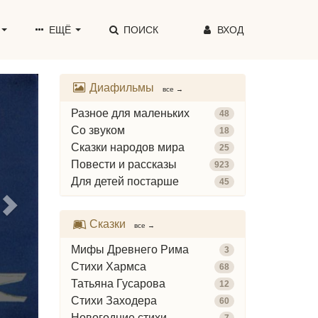
ЕЩЁ
ПОИСК
ВХОД
Диафильмы
все →
Разное для маленьких
48
Диафильм
Со звуком
18
Сказки народов мира
25
Детектив Иохим-Ли
Повести и рассказы
923
Для детей постарше
45
46 слайдов
Сказки
СМОТРЕТЬ СЕЙЧАС →
все →
Мифы Древнего Рима
3
Стихи Хармса
68
Татьяна Гусарова
12
Стихи Заходера
60
Новогодние стихи