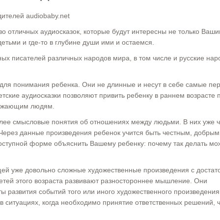
дителей audiobaby.net
во отличных аудиосказок, которые будут интересны не только Ваш
детьми и где-то в глубине души ими и остаемся.
ных писателей различных народов мира, в том числе и русские на
ы для понимания ребенка. Они не длинные и несут в себе самые пе
ские аудиосказки позволяют привить ребенку в раннем возрасте 
ружающим людям.
 более смысловые понятия об отношениях между людьми. В них уже 
 Через данные произведения ребенок учится быть честным, добрым
доступной форме объяснить Вашему ребенку: почему так делать мо
ющей уже довольно сложные художественные произведения с достат
тей этого возраста развивают разностороннее мышление. Они
ты развития событий того или иного художественного произведения.
в ситуациях, когда необходимо принятие ответственных решений, 