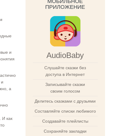
МОБИЛЬНОЕ
ПРИЛОЖЕНИЕ
им
родные
рвые и
AudioBaby
понятия
Слушайте сказки без
доступа в Интернет
частично
 и
Записывайте сказки
жно, а
своим голосом
Делитесь сказками с друзьями
очно
Составляйте списки любимого
 И как
Создавайте плейлисты
что
Сохраняйте закладки