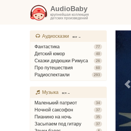
AudioBaby
крупнейшая коллекция
детских произведений
Аудиосказки
все →
Фантастика
77
Детский юмор
40
Сказки дядюшки Римуса
26
Про путешествия
60
Радиоспектакли
293
Музыка
вся →
Маленький патриот
34
Ночной саксофон
37
Пианино на ночь
35
Засыпаем под гитару
37
Звуки бэллс