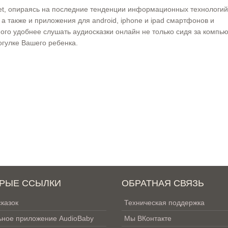
net, опираясь на последние тенденции информационных технологий
, а также и приложения для android, iphone и ipad смартфонов и
го удобнее слушать аудиосказки онлайн не только сидя за компь
рогулке Вашего ребенка.
РЫЕ ССЫЛКИ
ОБРАТНАЯ СВЯЗЬ
сказок
Техническая поддержка
ное приложение AudioBaby
Мы ВКонтакте