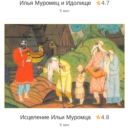
Илья Муромец и Идолище
4.7
5
мин
Исцеление Ильи Муромца
4.8
6
мин