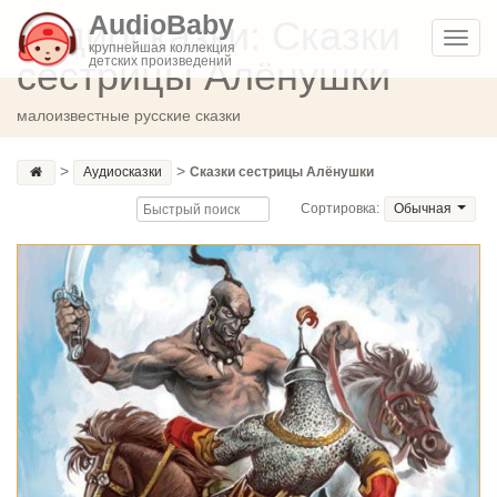
AudioBaby
Аудиосказки: Сказки
Toggl
крупнейшая коллекция
сестрицы Алёнушки
детских произведений
navig
малоизвестные русские сказки
>
>
Аудиосказки
Сказки сестрицы Алёнушки
Сортировка:
Обычная