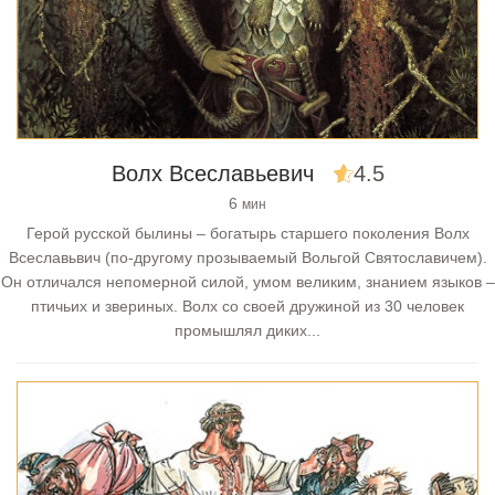
Волх Всеславьевич
4.5
6
мин
Герой русской былины – богатырь старшего поколения Волх
Всеславьвич (по-другому прозываемый Вольгой Святославичем).
Он отличался непомерной силой, умом великим, знанием языков –
птичьих и звериных. Волх со своей дружиной из 30 человек
промышлял диких...