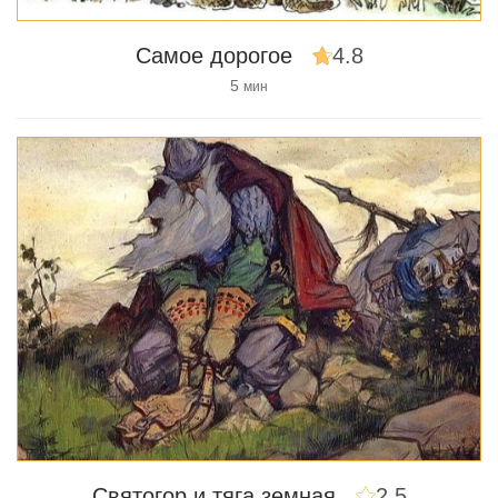
Самое дорогое
4.8
5
мин
Святогор и тяга земная
2.5