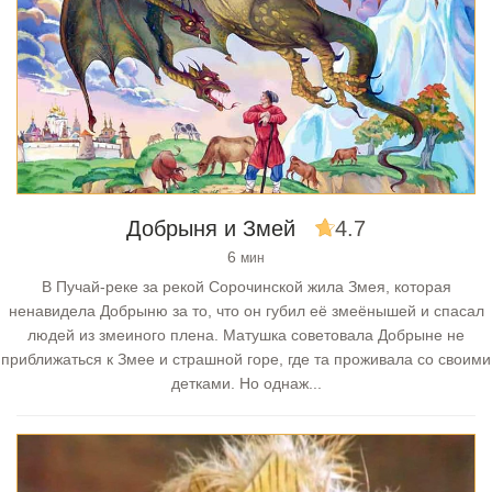
Добрыня и Змей
4.7
6
мин
В Пучай-реке за рекой Сорочинской жила Змея, которая
ненавидела Добрыню за то, что он губил её змеёнышей и спасал
людей из змеиного плена. Матушка советовала Добрыне не
приближаться к Змее и страшной горе, где та проживала со своими
детками. Но однаж...