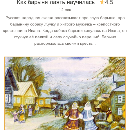
Как барыня лаять научилась
4.5
12
мин
Русская народная сказка рассказывает про злую барыню, про
барынину собаку Жучку и хитрого мужичка – крепостного
крестьянина Ивана. Когда собака барыни кинулась на Ивана, он
стукнул её палкой и лапу случайно перешиб. Барыня
распоряжалась своими кресть...