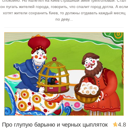
спокойно. Но налетел на Киев страшный змей трёхголовый. Стал
он пугать жителей города, говорить, что спалит город дотла. А если
хотят жители сохранить Киев, то должны отдавать каждый месяц
по деву...
Про глупую барыню и черных цыпляток
4.8