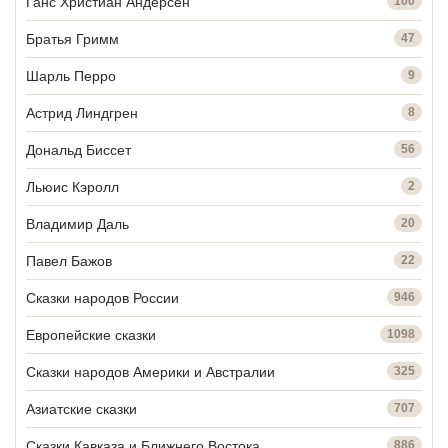
Ганс Христиан Андерсен
100
Братья Гримм
47
Шарль Перро
9
Астрид Линдгрен
8
Дональд Биссет
56
Льюис Кэролл
2
Владимир Даль
20
Павел Бажов
22
Сказки народов России
946
Европейские сказки
1098
Сказки народов Америки и Австралии
325
Азиатские сказки
707
Сказки Кавказа и Ближнего Востока
886