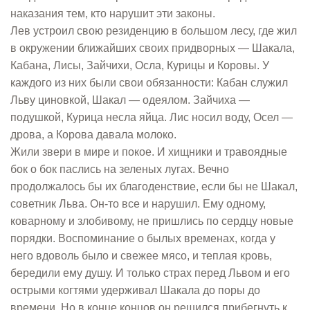
наказания тем, кто нарушит эти законы.
Лев устроил свою резиденцию в большом лесу, где жил
в окружении ближайших своих придворных — Шакала,
Кабана, Лисы, Зайчихи, Осла, Курицы и Коровы. У
каждого из них были свои обязанности: Кабан служил
Льву циновкой, Шакал — одеялом. Зайчиха —
подушкой, Курица несла яйца. Лис носил воду, Осел —
дрова, а Корова давала молоко.
Жили звери в мире и покое. И хищники и травоядные
бок о бок паслись на зеленых лугах. Вечно
продолжалось бы их благоденствие, если бы не Шакал,
советник Льва. Он-то все и нарушил. Ему одному,
коварному и злобивому, не пришлись по сердцу новые
порядки. Воспоминание о былых временах, когда у
него вдоволь было и свежее мясо, и теплая кровь,
бередили ему душу. И только страх перед Львом и его
острыми когтями удерживал Шакала до поры до
времени. Но в конце концов он решился прибегнуть к