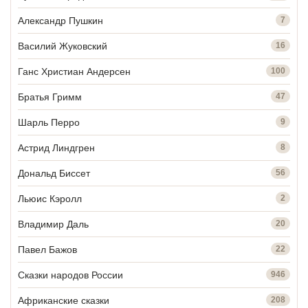
Александр Пушкин
7
Василий Жуковский
16
Ганс Христиан Андерсен
100
Братья Гримм
47
Шарль Перро
9
Астрид Линдгрен
8
Дональд Биссет
56
Льюис Кэролл
2
Владимир Даль
20
Павел Бажов
22
Сказки народов России
946
Африканские сказки
208