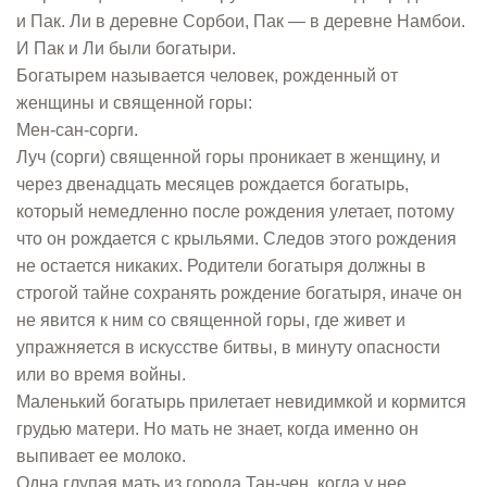
и Пак. Ли в деревне Сорбои, Пак — в деревне Намбои.
И Пак и Ли были богатыри.
Богатырем называется человек, рожденный от
женщины и священной горы:
Мен-сан-сорги.
Луч (сорги) священной горы проникает в женщину, и
через двенадцать месяцев рождается богатырь,
который немедленно после рождения улетает, потому
что он рождается с крыльями. Следов этого рождения
не остается никаких. Родители богатыря должны в
строгой тайне сохранять рождение богатыря, иначе он
не явится к ним со священной горы, где живет и
упражняется в искусстве битвы, в минуту опасности
или во время войны.
Маленький богатырь прилетает невидимкой и кормится
грудью матери. Но мать не знает, когда именно он
выпивает ее молоко.
Одна глупая мать из города Тан-чен, когда у нее