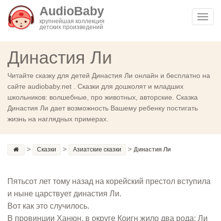
AudioBaby
Toggl
крупнейшая коллекция
детских произведений
navig
Династия Ли
Читайте сказку для детей Династия Ли онлайн и бесплатно на
сайте audiobaby.net . Сказки для дошколят и младших
школьников: волшебные, про животных, авторские. Сказка
Династия Ли дает возможность Вашему ребенку постигать
жизнь на наглядных примерах.
>
>
>
Сказки
Азиатские сказки
Династия Ли
Пятьсот лет тому назад на корейский престол вступила
и ныне царствует династия Ли.
Вот как это случилось.
В провинции Ханюн, в округе Коигн жило два рода: Ли