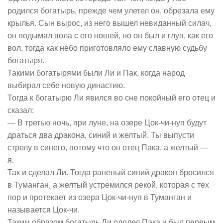
родился богатырь, прежде чем улетел он, обрезала ему
крылья. Сын вырос, из него вышел невиданный силач,
он подымал вола с его ношей, но он был и глуп, как его
вол, тогда как небо приготовляло ему славную судьбу
богатыря.
Такими богатырями были Ли и Пак, когда народ
выбирал себе новую династию.
Тогда к богатырю Ли явился во сне покойный его отец и
сказал:
— В третью ночь, при луне, на озере Цок-чи-нуп будут
драться два дракона, синий и желтый. Ты выпусти
стрелу в синего, потому что он отец Пака, а желтый —
я.
Так и сделал Ли. Тогда раненый синий дракон бросился
в Туманган, а желтый устремился рекой, которая с тех
пор и протекает из озера Цок-чи-нуп в Туманган и
называется Цок-чи.
Таким образом богатырь Ли одолел Пака и был первым