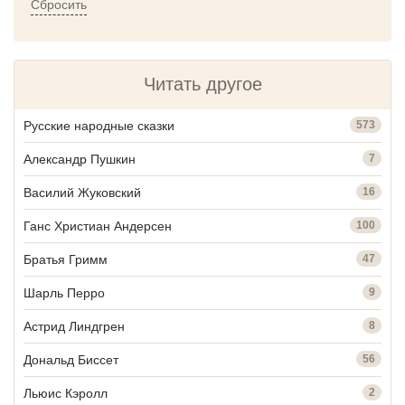
Сбросить
Читать другое
Русские народные сказки
573
Александр Пушкин
7
Василий Жуковский
16
Ганс Христиан Андерсен
100
Братья Гримм
47
Шарль Перро
9
Астрид Линдгрен
8
Дональд Биссет
56
Льюис Кэролл
2