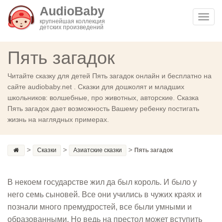
AudioBaby
Toggl
крупнейшая коллекция
детских произведений
navig
Пять загадок
Читайте сказку для детей Пять загадок онлайн и бесплатно на
сайте audiobaby.net . Сказки для дошколят и младших
школьников: волшебные, про животных, авторские. Сказка
Пять загадок дает возможность Вашему ребенку постигать
жизнь на наглядных примерах.
>
>
>
Сказки
Азиатские сказки
Пять загадок
В некоем государстве жил да был король. И было у
него семь сыновей. Все они учились в чужих краях и
познали много премудростей, все были умными и
образованными. Но ведь на престол может вступить