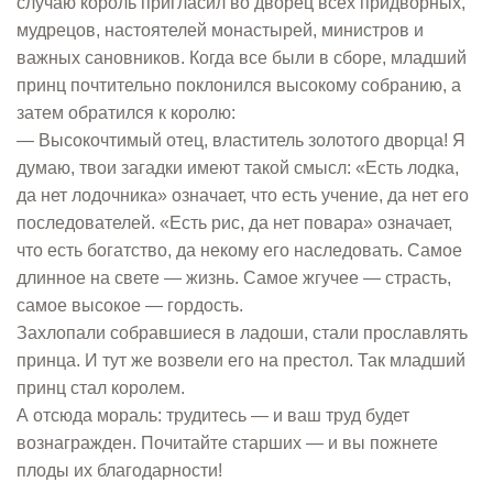
случаю король пригласил во дворец всех придворных,
мудрецов, настоятелей монастырей, министров и
важных сановников. Когда все были в сборе, младший
принц почтительно поклонился высокому собранию, а
затем обратился к королю:
— Высокочтимый отец, властитель золотого дворца! Я
думаю, твои загадки имеют такой смысл: «Есть лодка,
да нет лодочника» означает, что есть учение, да нет его
последователей. «Есть рис, да нет повара» означает,
что есть богатство, да некому его наследовать. Самое
длинное на свете — жизнь. Самое жгучее — страсть,
самое высокое — гордость.
Захлопали собравшиеся в ладоши, стали прославлять
принца. И тут же возвели его на престол. Так младший
принц стал королем.
А отсюда мораль: трудитесь — и ваш труд будет
вознагражден. Почитайте старших — и вы пожнете
плоды их благодарности!