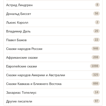
Астрид Линдгрен
8
Дональд Биссет
56
Льюис Кэролл
2
Владимир Даль
20
Павел Бажов
22
Сказки народов России
946
Африканские сказки
208
Европейские сказки
1098
Сказки народов Америки и Австралии
325
Сказки Кавказа и Ближнего Востока
886
Захариас Топелиус
14
Другие писатели
97