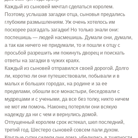
Каждый из сыновей мечтал сделаться королем.
Поэтому, услышав загадки отца, сыновья предались
глубоким размышлениям. Уж очень хотелось им
поскорее разгадать загадки! Но только знали они:
поспешишь — людей насмешишь. Думали они, думали,
а так как ничего не придумали, то и пошли к отцу с
просьбой разрешить им покинуть дворец и поискать
ответы на загадки в чужих краях.
Каждый из сыновей отправился своей дорогой. Долго
ли, коротко ли они путешествовали, побывали и в
малых и больших городах, на родине и за ее
пределами, обошли все монастыри, беседовали с
мудрецами и с учеными, да все без толку, никто ничем
не мот им помочь. Наконец потеряли они всякую
надежду да ни с чем и вернулись домой.
Отпущенный королем срок истекал, шел последний,
третий год. Шестеро сыновей совсем пали духом.
Круглые сутки сидели они дома, убедились в тщетности