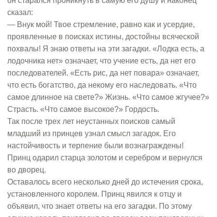
он старался проникнуть в самую его душу и наконец
сказал:
— Внук мой! Твое стремление, равно как и усердие,
проявленные в поисках истины, достойны всяческой
похвалы! Я знаю ответы на эти загадки. «Лодка есть, а
лодочника нет» означает, что учение есть, да нет его
последователей. «Есть рис, да нет повара» означает,
что есть богатство, да некому его наследовать. «Что
самое длинное на свете?» Жизнь. «Что самое жгучее?»
Страсть. «Что самое высокое?» Гордость.
Так после трех лет неустанных поисков самый
младший из принцев узнал смысл загадок. Его
настойчивость и терпение были вознаграждены!
Принц одарил старца золотом и серебром и вернулся
во дворец.
Оставалось всего несколько дней до истечения срока,
установленного королем. Принц явился к отцу и
объявил, что знает ответы на его загадки. По этому