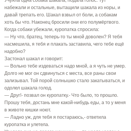
Учуяла одна собака шакала, подала голос. Тут
набежали и остальные, вытащили шакала из норы, и
давай трепать его. Шакал взвыл от боли, а собакам
хоть бы что. Наконец бросили они его полумёртвого.
Когда собаки убежали, куропатка спросила:
— Ну что, братец, теперь-то ты мной доволен? Я тебя
насмешила, я тебя и плакать заставила, чего тебе ещё
надобно?
Застонал шакал и говорит:
— Вольно тебе издеваться надо мной, а я чуть не умер.
Долго не мог он сдвинуться с места, все раны свои
зализывал. Той порой солнышко стало закатываться, и
одолел шакала голод.
— Друг!- позвал он куропатку.- Что было, то прошло.
Прошу тебя, достань мне какой-нибудь еды, а то у меня
в животе кишки ноют.
— Ладно уж, для тебя я постараюсь,- ответила
куропатка и улетела.