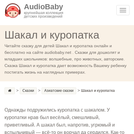
AudioBaby
Toggl
крупнейшая коллекция
детских произведений
navig
Шакал и куропатка
Читайте сказку для детей Шакал и куропатка онлайн и
бесплатно на сайте audiobaby.net . Сказки для дошколят и
младших школьников: волшебные, про животных, авторские.
Сказка Шакал и куропатка дает возможность Вашему ребенку
постигать жизнь на наглядных примерах.
>
>
>
Сказки
Азиатские сказки
Шакал и куропатка
Однажды подружились куропатка с шакалом. У
куропатки нрав был весёлый, смешливый,
приветливый. А шакал был, напротив, угрюмый и
вспыльчивый — всё-то он ворчал да сердился. Как-то