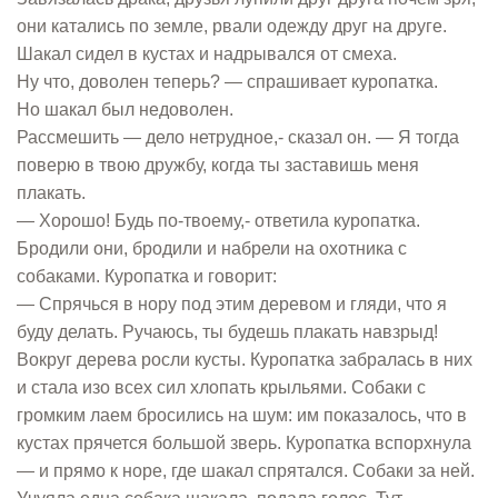
они катались по земле, рвали одежду друг на друге.
Шакал сидел в кустах и надрывался от смеха.
Ну что, доволен теперь? — спрашивает куропатка.
Но шакал был недоволен.
Рассмешить — дело нетрудное,- сказал он. — Я тогда
поверю в твою дружбу, когда ты заставишь меня
плакать.
— Хорошо! Будь по-твоему,- ответила куропатка.
Бродили они, бродили и набрели на охотника с
собаками. Куропатка и говорит:
— Спрячься в нору под этим деревом и гляди, что я
буду делать. Ручаюсь, ты будешь плакать навзрыд!
Вокруг дерева росли кусты. Куропатка забралась в них
и стала изо всех сил хлопать крыльями. Собаки с
громким лаем бросились на шум: им показалось, что в
кустах прячется большой зверь. Куропатка вспорхнула
— и прямо к норе, где шакал спрятался. Собаки за ней.