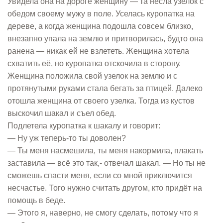
Увидела она на дороге женщину — та несла узелок с
обедом своему мужу в поле. Уселась куропатка на
дереве, а когда женщина подошла совсем близко,
внезапно упала на землю и притворилась, будто она
ранена — никак ей не взлететь. Женщина хотела
схватить её, но куропатка отскочила в сторону.
Женщина положила свой узелок на землю и с
протянутыми руками стала бегать за птицей. Далеко
отошла женщина от своего узелка. Тогда из кустов
выскочил шакал и съел обед.
Подлетела куропатка к шакалу и говорит:
— Ну уж теперь-то ты доволен?
— Ты меня насмешила, ты меня накормила, плакать
заставила — всё это так,- отвечал шакал. — Но ты не
сможешь спасти меня, если со мной приключится
несчастье. Того нужно считать другом, кто придёт на
помощь в беде.
— Этого я, наверно, не смогу сделать, потому что я