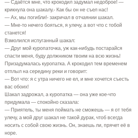
— Сдаётся мне, что крокодил задумал недоброе! —
крикнула она шакалу.- Как бы он не съел нас!
— Ах, мы погибли!- закричал в отчаянии шакал.
— Мне-то нечего бояться, я улечу, а вот что с тобой
станется!
Взмолился испуганный шакал:
— Друг мой куропаточка, уж как-нибудь постарайся
спасти меня, буду должником твоим на всю жизнь!
Призадумалась куропатка. А крокодил тем временем
отплыл на середину реки и говорит:
— Вот что: я с утра ничего не ел, и мне хочется съесть
вас обоих!
Шакал задрожал, а куропатка — она уже кое-что
придумала — спокойно сказала:
— Приятель, ты меня поймать не сможешь — я от тебя
улечу, а мой друг шакал не такой дурак, чтоб всегда
носить с собой свою жизнь. Он, знаешь ли, прячет её в
норе.