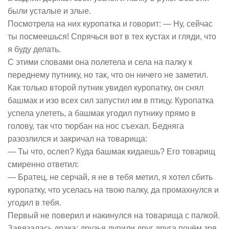
были усталые и злые.
Посмотрела на них куропатка и говорит: — Ну, сейчас
ты посмеешься! Спрячься вот в тех кустах и гляди, что
я буду делать.
С этими словами она полетела и села на палку к
переднему путнику, но так, что он ничего не заметил.
Как только второй путник увидел куропатку, он снял
башмак и изо всех сил запустил им в птицу. Куропатка
успела улететь, а башмак угодил путнику прямо в
голову, так что тюрбан на нос съехал. Бедняга
разозлился и закричал на товарища:
— Ты что, ослеп? Куда башмак кидаешь? Его товарищ
смиренно ответил:
— Братец, не серчай, я не в тебя метил, я хотел сбить
куропатку, что уселась на твою палку, да промахнулся и
угодил в тебя.
Первый не поверил и накинулся на товарища с палкой.
Завязалась драка; друзья лупили друг друга почём зря,