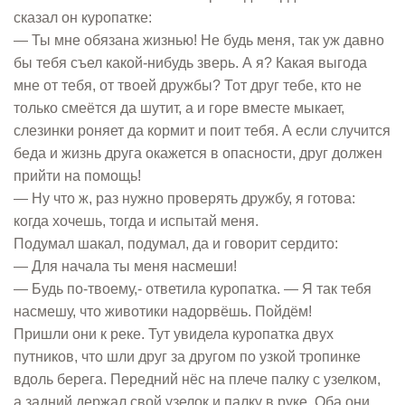
сказал он куропатке:
— Ты мне обязана жизнью! Не будь меня, так уж давно
бы тебя съел какой-нибудь зверь. А я? Какая выгода
мне от тебя, от твоей дружбы? Тот друг тебе, кто не
только смеётся да шутит, а и горе вместе мыкает,
слезинки роняет да кормит и поит тебя. А если случится
беда и жизнь друга окажется в опасности, друг должен
прийти на помощь!
— Ну что ж, раз нужно проверять дружбу, я готова:
когда хочешь, тогда и испытай меня.
Подумал шакал, подумал, да и говорит сердито:
— Для начала ты меня насмеши!
— Будь по-твоему,- ответила куропатка. — Я так тебя
насмешу, что животики надорвёшь. Пойдём!
Пришли они к реке. Тут увидела куропатка двух
путников, что шли друг за другом по узкой тропинке
вдоль берега. Передний нёс на плече палку с узелком,
а задний держал свой узелок и палку в руке. Оба они