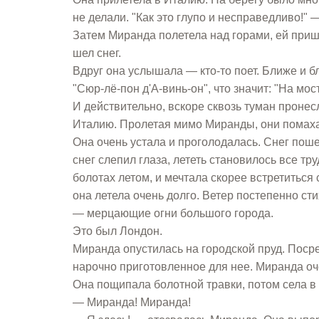
не делали. "Как это глупо и несправедливо!"
Затем Миранда полетела над горами, ей при
шел снег.
Вдруг она услышала — кто-то поет. Ближе и б
"Сюр-лё-пон д'А-винь-он", что значит: "На мос
И действительно, вскоре сквозь туман пронесл
Италию. Пролетая мимо Миранды, они помаха
Она очень устала и проголодалась. Снег пошел
снег слепил глаза, лететь становилось все тр
болотах летом, и мечтала скорее встретиться 
она летела очень долго. Ветер постепенно сти
— мерцающие огни большого города.
Это был Лондон.
Миранда опустилась на городской пруд. Посре
нарочно приготовленное для нее. Миранда оч
Она пощипала болотной травки, потом села в 
— Миранда! Миранда!