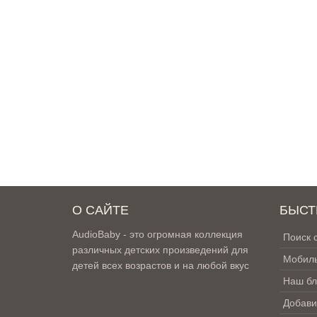
О САЙТЕ
БЫСТ
AudioBaby - это огромная коллекция
Поиск 
различных детских произведений для
Мобиль
детей всех возрастов и на любой вкус
Наш бл
Добави