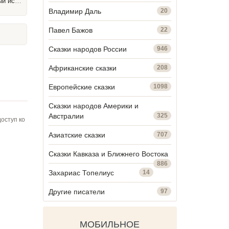
счастье
Владимир Даль
20
Павел Бажов
22
Сказки народов России
946
Африканские сказки
208
Европейские сказки
1098
Сказки народов Америки и
Австралии
325
оступ ко
Азиатские сказки
707
Сказки Кавказа и Ближнего Востока
886
Захариас Топелиус
14
Другие писатели
97
МОБИЛЬНОЕ