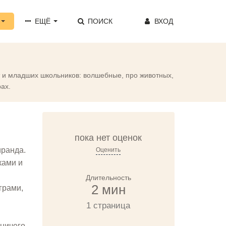
ЕЩЁ
ПОИСК
ВХОД
ят и младших школьников: волшебные, про животных,
ах.
пока нет оценок
иранда.
Оценить
ками и
Длительность
2 мин
грами,
1 страница
 ничего