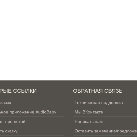
РЫЕ ССЫЛКИ
ОБРАТНАЯ СВЯЗЬ
сказок
Техническая поддержка
ное приложение AudioBaby
Мы ВКонтакте
ог про детей
Написать нам
ть сказку
Оставить замечание/предлож