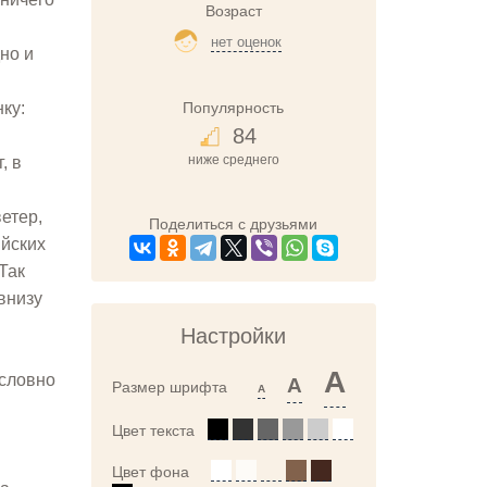
Возраст
нет оценок
но и
Популярность
ку:
84
ниже среднего
, в
етер,
Поделиться с друзьями
ийских
Так
 внизу
Настройки
A
 словно
A
Размер шрифта
A
Цвет текста
Цвет фона