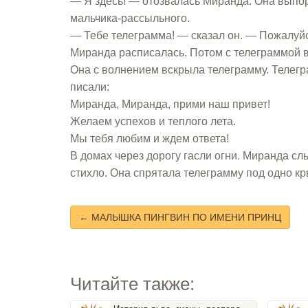
— Я здесь! — отозвалась Миранда. Она выпорх
мальчика-рассыльного.
— Тебе телеграмма! — сказал он. — Пожалуйс
Миранда расписалась. Потом с телеграммой в
Она с волнением вскрыла телеграмму. Телегра
писали:
Миранда, Миранда, прими наш привет!
Желаем успехов и теплого лета.
Мы тебя любим и ждем ответа!
В домах через дорогу гасли огни. Миранда сл
стихло. Она спрятала телеграмму под одно кры
← МАЛЫШКА ПИНГВИН ПО ИМЕНИ ПРИНЦ
Читайте также: