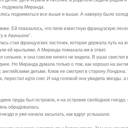
 — подумала Миранда.
шлось подниматься все выше и выше. А наверху было холод
лиже. Ей показалось, что пели известную французскую песен
ту в Авиньоне".
ась стая французских ласточек, которая держала путь на юг
ли ей крыльями. А Миранда помахала им в ответ.
 сильнее, и она совсем ничего не видела. В ушах свистел в
уднее. Но Миранда думала только о том, как хорошо на англ
с английскими детьми. Клюв ее смотрел в сторону Лондона. 
х, перестал идти снег. И над головой она увидела звезды, а
дине пруда был островок, и на островке свободное гнездо,
ень обрадовалась.
гнездо и уже начала засыпать, как вдруг услышала: