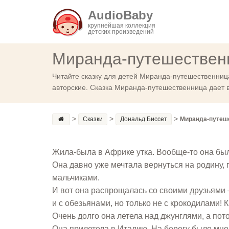
AudioBaby
крупнейшая коллекция
детских произведений
Миранда-путешествен
Читайте сказку для детей Миранда-путешественница
авторские. Сказка Миранда-путешественница дает 
>
>
>
Сказки
Дональд Биссет
Миранда-путеш
Жила-была в Африке утка. Вообще-то она была
Она давно уже мечтала вернуться на родину, 
мальчиками.
И вот она распрощалась со своими друзьями — 
и с обезьянами, но только не с крокодилами! 
Очень долго она летела над джунглями, а пот
Она прилетела в Италию. На берегу было мног