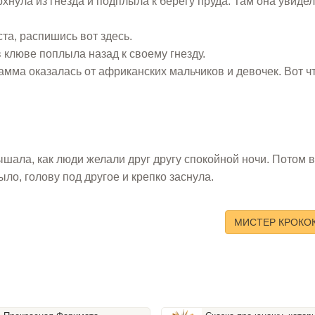
нула из гнезда и подплыла к берегу пруда. Там она увиде
та, распишись вот здесь.
 клюве поплыла назад к своему гнезду.
мма оказалась от африканских мальчиков и девочек. Вот ч
ышала, как люди желали друг другу спокойной ночи. Потом 
ло, голову под другое и крепко заснула.
МИСТЕР КРОКО