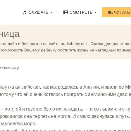
СЛУШАТЬ
СМОТРЕТЬ
ЧИТАТЬ
ница
 онлайн и бесплатно на сайте audiobaby.net . Сказки для дошкол
возможность Вашему ребенку постигать жизнь на наглядных пример
ественница
 утка английская, так как родилась в Англии, и звали ее М
потому что ей очень хотелось поиграть с английскими девоч
хотя ей и грустно было их покидать, — и со львами, и с ти
Крокодилов она терпеть не могла. И смело двинулась в путь.
ом увидела море.
о детей. Дети играли в песочек, а родители сидели рядом и