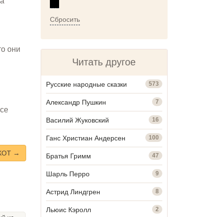
ла
Сбросить
то они
Читать другое
Русские народные сказки
573
Александр Пушкин
7
все
Василий Жуковский
16
Ганс Христиан Андерсен
100
КОТ →
Братья Гримм
47
Шарль Перро
9
Астрид Линдгрен
8
Льюис Кэролл
2