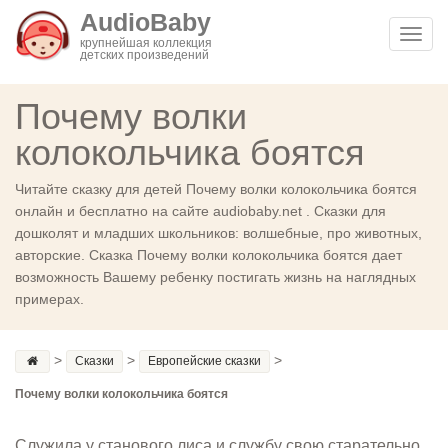
AudioBaby
Toggl
крупнейшая коллекция
детских произведений
navig
Почему волки
колокольчика боятся
Читайте сказку для детей Почему волки колокольчика боятся
онлайн и бесплатно на сайте audiobaby.net . Сказки для
дошколят и младших школьников: волшебные, про животных,
авторские. Сказка Почему волки колокольчика боятся дает
возможность Вашему ребенку постигать жизнь на наглядных
примерах.
>
>
>
Сказки
Европейские сказки
Почему волки колокольчика боятся
Служила у станового лиса и службу свою старательно