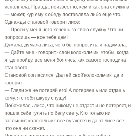
исполняла. Правда, неизвестно, кем и как она служила,
— может, кур ему к обеду поставляла либо еще что.
Однажды становой говорит лисе:
— Проси у меня чего хочешь за свою службу. Что ни
попросишь — все тебе дам!
Думала, думала лиса, чего бы попросить, и надумала.
— Дайте мне,- говорит,- свой колокольчик, чтобы, когда
я где пройду, все меня боялись, как самого господина
станового.
Становой согласился. Дал ей свой'колокольчик, да и
говорит:
— Гляди же не потеряй его! А потеряешь или отдашь
кому, я с тебя шкуру спущу!
Побожилась лиса, что никому не отдаст и не потеряет, и
пошла себе гулять по белу свету. Кто только ни
заслышит колокольчик-все пугаются и дают лисе все,
что она ни скажет.
Проведал волк про то, что лиса добыла себе у