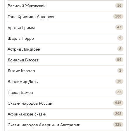
Василий Жуковский
16
Ганс Христиан Андерсен
100
Братья Гримм
47
Шарль Перро
9
Астрид Линдгрен
8
Дональд Биссет
56
Льюис Кэролл
2
Владимир Даль
20
Павел Бажов
22
Сказки народов России
946
Африканские сказки
208
Сказки народов Америки и Австралии
325