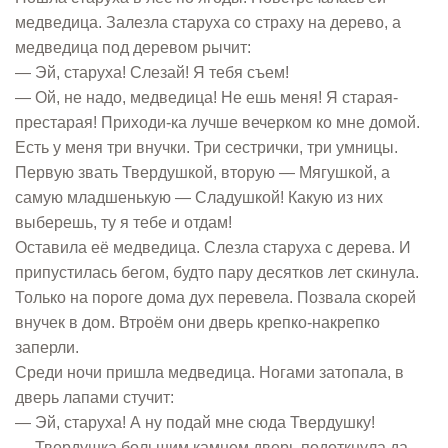
медведица. Залезла старуха со страху на дерево, а
медведица под деревом рычит:
— Эй, старуха! Слезай! Я тебя съем!
— Ой, не надо, медведица! Не ешь меня! Я старая-
престарая! Приходи-ка лучше вечерком ко мне домой.
Есть у меня три внучки. Три сестрички, три умницы.
Первую звать Твердушкой, вторую — Мягушкой, а
самую младшенькую — Сладушкой! Какую из них
выберешь, ту я тебе и отдам!
Оставила её медведица. Слезла старуха с дерева. И
припустилась бегом, будто пару десятков лет скинула.
Только на пороге дома дух перевела. Позвала скорей
внучек в дом. Втроём они дверь крепко-накрепко
заперли.
Среди ночи пришла медведица. Ногами затопала, в
дверь лапами стучит:
— Эй, старуха! А ну подай мне сюда Твердушку!
— Твердушка большим камнем дверь подоткнула да