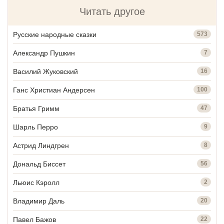
Читать другое
Русские народные сказки
573
Александр Пушкин
7
Василий Жуковский
16
Ганс Христиан Андерсен
100
Братья Гримм
47
Шарль Перро
9
Астрид Линдгрен
8
Дональд Биссет
56
Льюис Кэролл
2
Владимир Даль
20
Павел Бажов
22