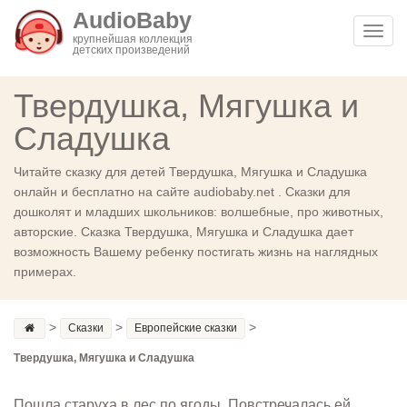
AudioBaby
Toggl
крупнейшая коллекция
детских произведений
navig
Твердушка, Мягушка и
Сладушка
Читайте сказку для детей Твердушка, Мягушка и Сладушка
онлайн и бесплатно на сайте audiobaby.net . Сказки для
дошколят и младших школьников: волшебные, про животных,
авторские. Сказка Твердушка, Мягушка и Сладушка дает
возможность Вашему ребенку постигать жизнь на наглядных
примерах.
>
>
>
Сказки
Европейские сказки
Твердушка, Мягушка и Сладушка
Пошла старуха в лес по ягоды. Повстречалась ей