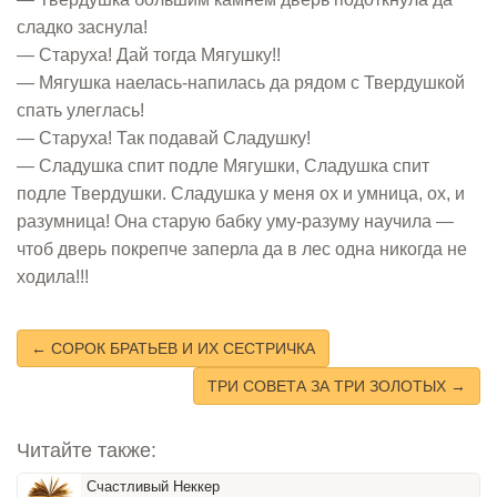
сладко заснула!
— Старуха! Дай тогда Мягушку!!
— Мягушка наелась-напилась да рядом с Твердушкой
спать улеглась!
— Старуха! Так подавай Сладушку!
— Сладушка спит подле Мягушки, Сладушка спит
подле Твердушки. Сладушка у меня ох и умница, ох, и
разумница! Она старую бабку уму-разуму научила —
чтоб дверь покрепче заперла да в лес одна никогда не
ходила!!!
← СОРОК БРАТЬЕВ И ИХ СЕСТРИЧКА
ТРИ СОВЕТА ЗА ТРИ ЗОЛОТЫХ →
Читайте также:
Счастливый Неккер