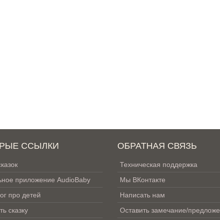
РЫЕ ССЫЛКИ
ОБРАТНАЯ СВЯЗЬ
сказок
Техническая поддержка
ное приложение AudioBaby
Мы ВКонтакте
ог про детей
Написать нам
ть сказку
Оставить замечание/предлож