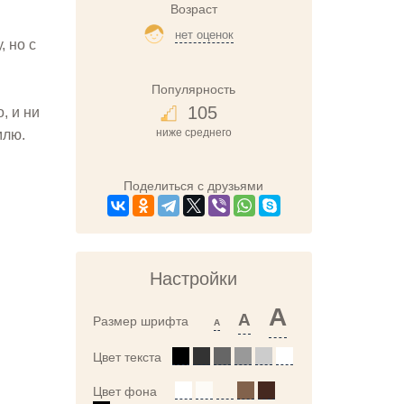
Возраст
нет оценок
, но с
Популярность
105
, и ни
ниже среднего
млю.
Поделиться с друзьями
Настройки
A
A
Размер шрифта
A
Цвет текста
Цвет фона