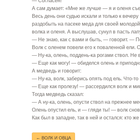
— Согласен!
А сам думает: «Мне же лучше — я и оленя съе
Весь день они судью искали и только к вечер
раздобыть на пасеке меда для своей молодой
волка и оленя. А выслушав, сунул в пасть лап
— Не знаю, как с вами и быть, — говорит. — П
Волк с оленем повели его к поваленной ели. 
— Ну-ка, олень, поддень-ка рогами ствол. Не 
— Еще как могу! — обиделся олень и приподн
А медведь и говорит:
— Ну-ка, волк, заберись опять под ель. Что-то
— Еще как пролезу! — рассердился волк и ми
Тогда медведь сказал:
— А ну-ка, олень, опусти ствол на прежнее ме
Олень опустил ель, и — гляди ты! — волк снов
Как был в западне, так в ней и остался: кто 
← ВОЛК И ОВЦА