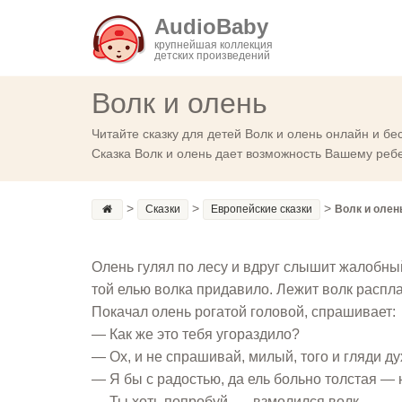
AudioBaby
крупнейшая коллекция
детских произведений
Волк и олень
Читайте сказку для детей Волк и олень онлайн и бе
Сказка Волк и олень дает возможность Вашему ребе
>
>
>
Сказки
Европейские сказки
Волк и олен
Олень гулял по лесу и вдруг слышит жалобный
той елью волка придавило. Лежит волк распла
Покачал олень рогатой головой, спрашивает:
— Как же это тебя угораздило?
— Ох, и не спрашивай, милый, того и гляди д
— Я бы с радостью, да ель больно толстая — 
— Ты хоть попробуй, — взмолился волк.