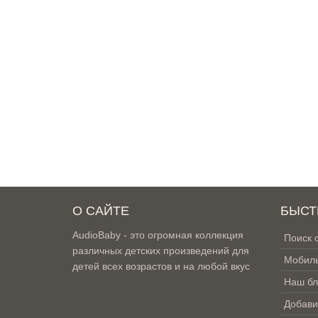
О САЙТЕ
БЫСТ
AudioBaby - это огромная коллекция
Поиск 
различных детских произведений для
Мобиль
детей всех возрастов и на любой вкус
Наш бл
Добави