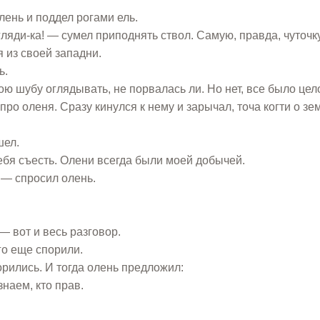
ень и поддел рогами ель.
ляди-ка! — сумел приподнять ствол. Самую, правда, чуточку
я из своей западни.
ь.
ою шубу оглядывать, не порвалась ли. Но нет, все было цело
ро оленя. Сразу кинулся к нему и зарычал, точа когти о зе
шел.
ебя съесть. Олени всегда были моей добычей.
? — спросил олень.
— вот и весь разговор.
го еще спорили.
орились. И тогда олень предложил:
знаем, кто прав.