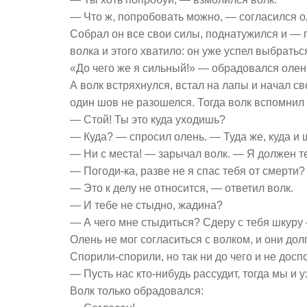
— Что ж, попробовать можно, — согласился ол
Собрал он все свои силы, поднатужился и — г
волка и этого хватило: он уже успел выбратьс
«До чего же я сильный!» — обрадовался олен
А волк встряхнулся, встал на лапы и начал св
один шов не разошелся. Тогда волк вспомнил п
— Стой! Ты это куда уходишь?
— Куда? — спросил олень. — Туда же, куда и 
— Ни с места! — зарычал волк. — Я должен т
— Погоди-ка, разве не я спас тебя от смерти
— Это к делу не относится, — ответил волк.
— И тебе не стыдно, жадина?
— А чего мне стыдиться? Сдеру с тебя шкуру 
Олень не мог согласиться с волком, и они дол
Спорили-спорили, но так ни до чего и не досп
— Пусть нас кто-нибудь рассудит, тогда мы и у
Волк только обрадовался: