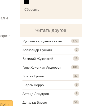
Сбросить
шал и
Читать другое
ворит:
Русские народные сказки
573
Александр Пушкин
7
Василий Жуковский
16
Ганс Христиан Андерсен
100
Братья Гримм
47
Шарль Перро
9
Астрид Линдгрен
8
Дональд Биссет
56
ЗЛЫ →