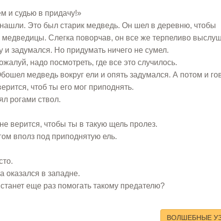
м и судью в придачу!»
у нашли. Это был старик медведь. Он шел в деревню, чтобы
 медведицы. Слегка поворчав, он все же терпеливо выслу
у и задумался. Но придумать ничего не сумел.
ожалуй, надо посмотреть, где все это случилось.
Обошел медведь вокруг ели и опять задумался. А потом и го
верится, чтоб ты его мог приподнять.
ял рогами ствол.
 не верится, чтобы ты в такую щель пролез.
гом вполз под приподнятую ель.
сто.
а оказался в западне.
же станет еще раз помогать такому предателю?
ВОЛШЕБНЫЕ У