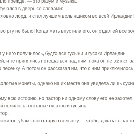
ыло прежде, — это разум и музыка.
учался в дверь со словами:
, словно лорд, и стал лучшим волынщиком во всей Ирландии!
о рту не было! Когда мать впустила его, он отдал ей все з
 у него получилось, будто все гусыни и гусаки Ирландии
й, и те принялись потешаться над ним, пока он не взялся з
песенку. А потом он рассказал им, что с ним приключилось 
золотые монеты, однако на их месте она увидела лишь сухи
му всю историю, но пастор ни одному слову его не захотел 
й полилось гоготанье гусаков и гусынь.
тор.
ожил к губам свою старую волынку — чтобы доказать пастор