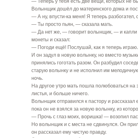
— Теперь у тебя есть две вещи, которых не б
Волынщик дошёл до материнского дома и пост
— А ну, впусти-ка меня! Я теперь разбогател
— Ты просто пьян, — сказала мать.
— Да нет же, — говорит волынщик, — и капли в
монеты и сказал:
— Погоди ещё! Послушай, как я теперь играю.
И он задул в новую волынку, но вместо музыки
принялись гоготать разом. Он разбудил соседе
старую волынку и не исполнил им мелодичную 
ночь.
На другое утро мать пошла полюбоваться на 
листья, и больше ничего.
Волынщик отправился к пастору и рассказал е
пока он не взялся за новую волынку, из которо
— Прочь с глаз моих, воришка! — возопил пас
Но волынщик и с места не сдвинулся. Он прил
он рассказал ему чистую правду.