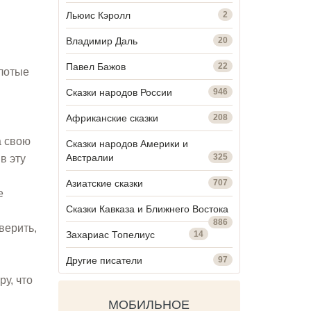
Льюис Кэролл
2
Владимир Даль
20
Павел Бажов
22
олотые
Сказки народов России
946
Африканские сказки
208
а свою
Сказки народов Америки и
Австралии
325
в эту
Азиатские сказки
707
е
Сказки Кавказа и Ближнего Востока
886
верить,
Захариас Топелиус
14
Другие писатели
97
у, что
МОБИЛЬНОЕ