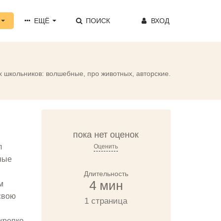
ЕЩЁ
ПОИСК
ВХОД
х школьников: волшебные, про животных, авторские.
пока нет оценок
л
Оценить
ные
Длительность
4 мин
м
свою
1 страница
 крепко