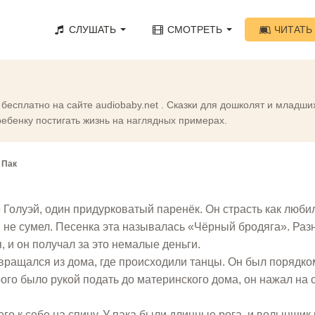
СЛУШАТЬ
СМОТРЕТЬ
ЧИТАТЬ
 бесплатно на сайте audiobaby.net . Сказки для дошколят и младши
ебенку постигать жизнь на наглядных примерах.
 Пак
 Голуэй, один придурковатый паренёк. Он страсть как люби
и не сумел. Песенка эта называлась «Чёрный бродяга». Раз
, и он получал за это немалые деньги.
звращался из дома, где происходили танцы. Он был порядко
ого было рукой подать до материнского дома, он нажал на 
его к себе на спину. У пака были длинные рога, и волынщик