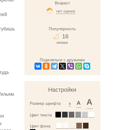
Возраст
нет оценок
оей
Популярность
агубишь
16
низкая
Поделиться с друзьями
туда
Настройки
Уильям
A
A
Размер шрифта
A
Цвет текста
он
.
Цвет фона