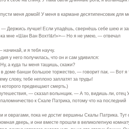
тпусти меня домой! У меня в кармане десятипенсовик для м
. — Держись лучше! Если упадёшь, свернёшь себе шею и з
ка мне «Шан Ван Вохт!&r!»>— Но я не умею, — отвечал
 начинай, и я тебя научу.
ия у него получилась, что он и сам удивился:
 Ну, а куда ты меня тащишь, скажи?
в доме банши большое торжество, — говорит пак. — Вот я 
ему слову, тебе неплохо заплатят за труды!
 которого предвещают смерть.)
путешествия, — сказал волынщик. — А то, видишь ли, отец 
паломничество к Скале Патрика, потому что на последний
и и оврагами, пока не достиг вершины Скалы Патрика. Тут 
ромная дверь, и они вместе прошли в великолепную комнату