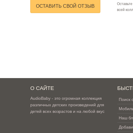
Оставьте
ОСТАВИТЬ СВОЙ ОТЗЫВ
всей кол
О САЙТЕ
БЫСТ
AudioBaby - это огромная коллекция
Поиск 
различных детских произведений для
Мобиль
детей всех возрастов и на любой вкус
Наш бл
Добави