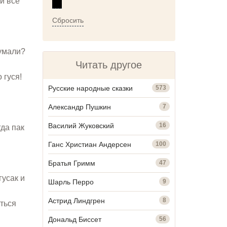
и все
Сбросить
думали?
Читать другое
 гуся!
Русские народные сказки
573
Александр Пушкин
7
Василий Жуковский
16
гда пак
Ганс Христиан Андерсен
100
Братья Гримм
47
гусак и
Шарль Перро
9
Астрид Линдгрен
8
ться
Дональд Биссет
56