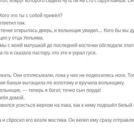
л, вокруг которого сидело чуть ли не сто старух-банши. Он
ого это ты с собой привёл?
тветил пак.
 стенке открылась дверь, и волынщик увидел… Кого бы вы 
щил у отца Уильяма.
мы с моей матушкой до последней косточки обглодали этого
о и сказала пастору, что это я украл гуся.
ать. Они отплясывали, пока у них не подкосились ноги. То
ждая банши вытащила по золотому и вручила волынщику.
олынщик, — теперь я богат, точно сын лорда!
тебя домой.
вился усесться верхом на пака, как к нему подошёл белый 
и сбросил его возле мостика. Он велел ему сразу отправля