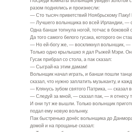
Посреди комнаты волынщик увидел золотой сто
разом поднялись и произнесли:
— Сто тысяч приветствий Ноябрьскому Паку! К
— Лучшего волынщика во всей Ирландии, — о
Одна банши топнула ногой, тотчас в боковой
Да того самого белого гусака, которого он ста
— Но ей-богу же, — воскликнул волынщик, — 
Только одно крылышко я дал Рыжей Мэри. Она-т
Гусак прибрал со стола, а пак сказал:
— Сыграй-ка этим дамам!
Волынщик начал играть, и банши пошли танцев
сказал, что нужно заплатить музыканту, и ка
— Клянусь зубом святого Патрика, — сказал в
— Следуй за мной, — сказал пак, — я отнесу 
И они тут же вышли. Только волынщик пригото
подал ему новую волынку.
Пак быстренько донёс волынщика до Данмора 
домой и на прощанье сказал: