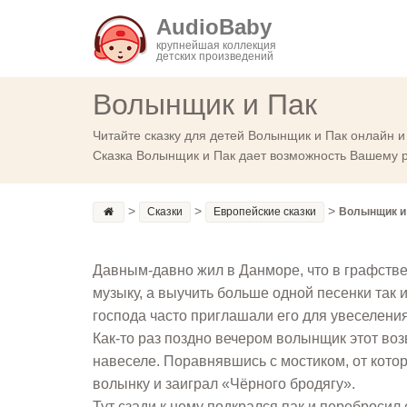
AudioBaby
крупнейшая коллекция
детских произведений
Волынщик и Пак
Читайте сказку для детей Волынщик и Пак онлайн и
Сказка Волынщик и Пак дает возможность Вашему р
>
>
>
Сказки
Европейские сказки
Волынщик и
Давным-давно жил в Данморе, что в графстве
музыку, а выучить больше одной песенки так 
господа часто приглашали его для увеселения
Как-то раз поздно вечером волынщик этот во
навеселе. Поравнявшись с мостиком, от котор
волынку и заиграл «Чёрного бродягу».
Тут сзади к нему подкрался пак и перебросил 