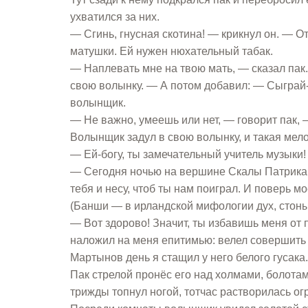
ухватился за них.
— Сгинь, гнусная скотина! — крикнул он. — О
матушки. Ей нужен нюхательный табак.
— Наплевать мне на твою мать, — сказал пак
свою волынку. — А потом добавил: — Сыграй-
волынщик.
— Не важно, умеешь или нет, — говорит пак, —
Волынщик задул в свою волынку, и такая мелод
— Ей-богу, ты замечательный учитель музыки!
— Сегодня ночью на вершине Скалы Патрика 
тебя и несу, чтоб ты нам поиграл. И поверь мо
(Банши — в ирландской мифологии дух, стоны
— Вот здорово! Значит, ты избавишь меня от 
наложил на меня епитимью: велел совершить 
Мартынов день я стащил у него белого гусака.
Пак стрелой пронёс его над холмами, болотам
трижды топнул ногой, тотчас растворилась ог