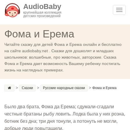
AudioBaby
Toggl
крупнейшая коллекция
детских произведений
navig
Фома и Ерема
Читайте сказку для детей Фома и Ерема онлайн и бесплатно
на сайте audiobaby.net . Сказки для дошколят и младших
школьников: волшебные, про животных, авторские. Сказка
Фома и Ерема дает возможность Вашему ребенку постигать
жизнь на наглядных примерах.
>
>
>
Сказки
Русские народные сказки
Фома и Ерема
Было два брата, Фома да Ерема; сдумали-сгадали
честные братаны рыбу ловить. Лодка была у них розна,
ботник без дна; три дня тонули, а потонуть не могли,
добрые люди повытащили.