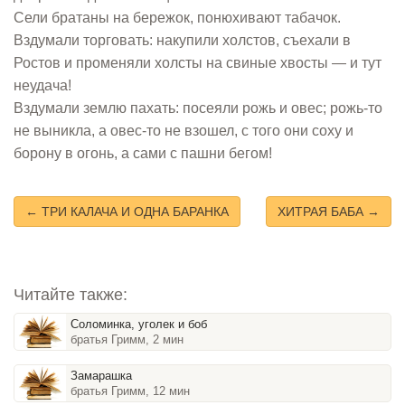
Сели братаны на бережок, понюхивают табачок.
Вздумали торговать: накупили холстов, съехали в
Ростов и променяли холсты на свиные хвосты — и тут
неудача!
Вздумали землю пахать: посеяли рожь и овес; рожь-то
не выникла, а овес-то не взошел, с того они соху и
борону в огонь, а сами с пашни бегом!
← ТРИ КАЛАЧА И ОДНА БАРАНКА
ХИТРАЯ БАБА →
Читайте также:
Соломинка, уголек и боб
братья Гримм, 2 мин
Замарашка
братья Гримм, 12 мин