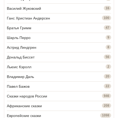
Василий Жуковский
16
Ганс Христиан Андерсен
100
Братья Гримм
47
Шарль Перро
9
Астрид Линдгрен
8
Дональд Биссет
56
Льюис Кэролл
2
Владимир Даль
20
Павел Бажов
22
Сказки народов России
946
Африканские сказки
208
Европейские сказки
1098