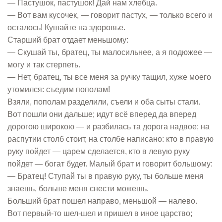
— Пастушок, пастушок! Дай нам хлебца.
— Вот вам кусочек, — говорит пастух, — только всего и
осталось! Кушайте на здоровье.
Старший брат отдает меньшому:
— Скушай ты, братец, ты малосильнее, а я подюжее —
могу и так стерпеть.
— Нет, братец, ты все меня за ручку тащил, хуже моего
утомился: съедим пополам!
Взяли, пополам разделили, съели и оба сыты стали.
Вот пошли они дальше; идут всё вперед да вперед
дорогою широкою — и разбилась та дорога надвое; на
распутии столб стоит, на столбе написано: кто в правую
руку пойдет — царем сделается, кто в левую руку
пойдет — богат будет. Малый брат и говорит большому:
— Братец! Ступай ты в правую руку, ты больше меня
знаешь, больше меня снести можешь.
Больший брат пошел направо, меньшой — налево.
Вот первый-то шел-шел и пришел в иное царство;