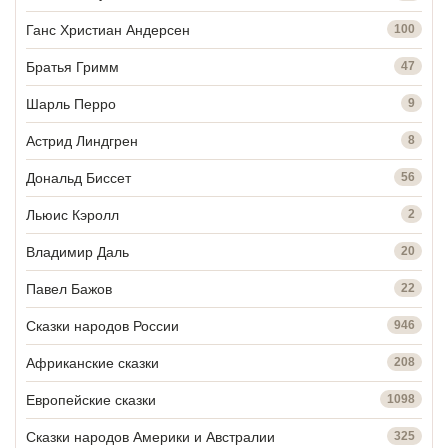
Ганс Христиан Андерсен
100
Братья Гримм
47
Шарль Перро
9
Астрид Линдгрен
8
Дональд Биссет
56
Льюис Кэролл
2
Владимир Даль
20
Павел Бажов
22
Сказки народов России
946
Африканские сказки
208
Европейские сказки
1098
Сказки народов Америки и Австралии
325