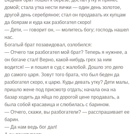
домой; стала утка нести яички — один день золотое,
другой день серебряное; стал он продавать их купцам
да боярам и куда как разбогател скоро!
— Дети, — говорит он, — молитесь богу; господь нашел
нас.
Богатый брат позавидовал, озлобился:
— Отчего так разбогател мой брат? Теперь я нужнее, а
он богаче стал! Верно, какой-нибудь грех за ним
водится! — и пошел в суд с жалобой. Дошло это дело
до самого царя. Зовут того брата, что был беден да
разбогател скоро, к царю. Куды девать утку? Дети малы,
пришло жене под присмотр отдать; начала она на
базар ходить да яйца по дорогой цене продавать, а
была собой красавица и слюбилась с барином.
— Отчего, скажи, вы разбогатели? — расспрашивает ее
барин.
— Да нам ведь бог дал!