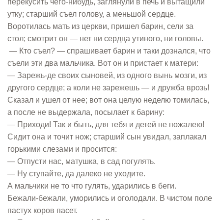
перекусить чего-нибудь, заглянули в печь и вытащили
утку; старший съел голову, а меньшой сердце.
Воротилась мать из церкви, пришел барин, сели за
стол; смотрит он — нет ни сердца утиного, ни головы.
— Кто съел? — спрашивает барин и таки дознался, что
съели эти два мальчика. Вот он и пристает к матери:
— Зарежь-де своих сыновей, из одного вынь мозги, из
другого сердце; а коли не зарежешь — и дружба врозь!
Сказал и ушел от нее; вот она целую неделю томилась,
а после не выдержала, посылает к барину:
— Приходи! Так и быть, для тебя и детей не пожалею!
Сидит она и точит нож; старший сын увидал, заплакал
горькими слезами и просится:
— Отпусти нас, матушка, в сад погулять.
— Ну ступайте, да далеко не уходите.
А мальчики не то что гулять, ударились в беги.
Бежали-бежали, уморились и оголодали. В чистом поле
пастух коров пасет.