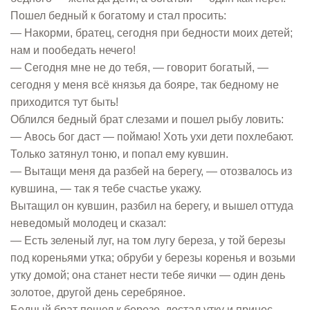
Пошел бедный к богатому и стал просить:
— Накорми, братец, сегодня при бедности моих детей;
нам и пообедать нечего!
— Сегодня мне не до тебя, — говорит богатый, —
сегодня у меня всё князья да бояре, так бедному не
приходится тут быть!
Облился бедный брат слезами и пошел рыбу ловить:
— Авось бог даст — поймаю! Хоть ухи дети похлебают.
Только затянул тоню, и попал ему кувшин.
— Вытащи меня да разбей на берегу, — отозвалось из
кувшина, — так я тебе счастье укажу.
Вытащил он кувшин, разбил на берегу, и вышел оттуда
неведомый молодец и сказал:
— Есть зеленый луг, на том лугу береза, у той березы
под кореньями утка; обруби у березы коренья и возьми
утку домой; она станет нести тебе яички — один день
золотое, другой день серебряное.
Бедный брат пошел к березе, достал утку и принес