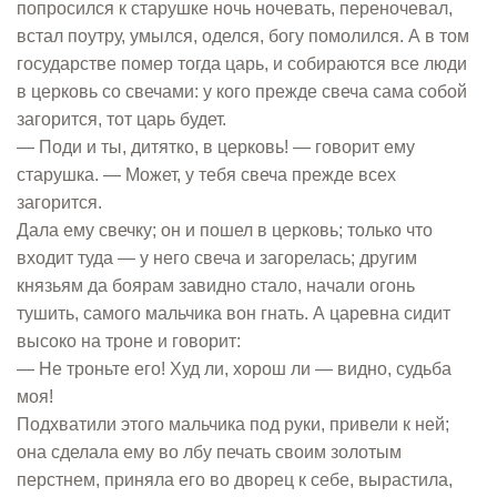
попросился к старушке ночь ночевать, переночевал,
встал поутру, умылся, оделся, богу помолился. А в том
государстве помер тогда царь, и собираются все люди
в церковь со свечами: у кого прежде свеча сама собой
загорится, тот царь будет.
— Поди и ты, дитятко, в церковь! — говорит ему
старушка. — Может, у тебя свеча прежде всех
загорится.
Дала ему свечку; он и пошел в церковь; только что
входит туда — у него свеча и загорелась; другим
князьям да боярам завидно стало, начали огонь
тушить, самого мальчика вон гнать. А царевна сидит
высоко на троне и говорит:
— Не троньте его! Худ ли, хорош ли — видно, судьба
моя!
Подхватили этого мальчика под руки, привели к ней;
она сделала ему во лбу печать своим золотым
перстнем, приняла его во дворец к себе, вырастила,