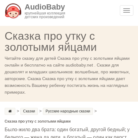
AudioBaby
Toggl
крупнейшая коллекция
детских произведений
navig
Сказка про утку с
золотыми яйцами
Читайте сказку для детей Сказка про утку с золотыми яйцами
онлайн и бесплатно на сайте audiobaby.net . Сказки для
дошколят и младших школьников: волшебные, про животных,
авторские. Сказка Сказка про утку с золотыми яйцами дает
возможность Вашему ребенку постигать жизнь на наглядных
примерах.
>
>
>
Сказки
Русские народные сказки
Сказка про утку с золотыми яйцами
Было-жило два брата: один богатый, другой бедный; у
бедного — жена да дети, а богатый — один как перст.