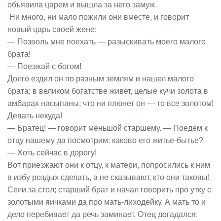
объявила царем и вышла за него замуж.
Ни много, ни мало пожили они вместе, и говорит
новый царь своей жене:
— Позволь мне поехать — разыскивать моего малого
брата!
— Поезжай с богом!
Долго ездил он по разным землям и нашел малого
брата; в великом богатстве живет, целые кучи золота в
амбарах насыпаны; что ни плюнет он — то все золотом!
Девать некуда!
— Братец! — говорит меньшой старшему. — Поедем к
отцу нашему да посмотрим: каково его житье-бытье?
— Хоть сейчас в дорогу!
Вот приезжают они к отцу, к матери, попросились к ним
в избу роздых сделать, а не сказывают, кто они таковы!
Сели за стол; старший брат и начал говорить про утку с
золотыми яичками да про мать-лиходейку. А мать то и
дело перебивает да речь заминает. Отец догадался: