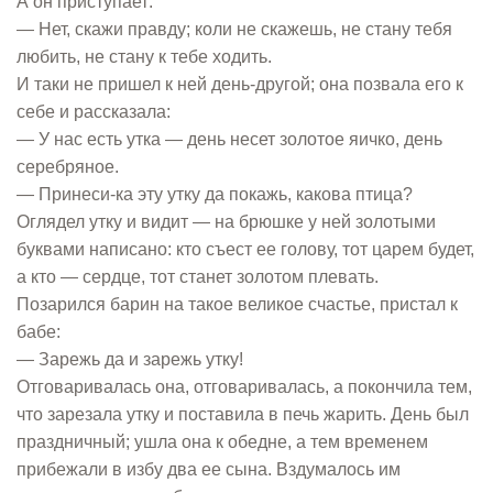
А он приступает:
— Нет, скажи правду; коли не скажешь, не стану тебя
любить, не стану к тебе ходить.
И таки не пришел к ней день-другой; она позвала его к
себе и рассказала:
— У нас есть утка — день несет золотое яичко, день
серебряное.
— Принеси-ка эту утку да покажь, какова птица?
Оглядел утку и видит — на брюшке у ней золотыми
буквами написано: кто съест ее голову, тот царем будет,
а кто — сердце, тот станет золотом плевать.
Позарился барин на такое великое счастье, пристал к
бабе:
— Зарежь да и зарежь утку!
Отговаривалась она, отговаривалась, а покончила тем,
что зарезала утку и поставила в печь жарить. День был
праздничный; ушла она к обедне, а тем временем
прибежали в избу два ее сына. Вздумалось им