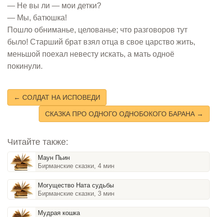
— Не вы ли — мои детки?
— Мы, батюшка!
Пошло обниманье, целованье; что разговоров тут
было! Старший брат взял отца в свое царство жить,
меньшой поехал невесту искать, а мать одноё
покинули.
← СОЛДАТ НА ИСПОВЕДИ
СКАЗКА ПРО ОДНОГО ОДНОБОКОГО БАРАНА →
Читайте также:
Маун Пьин
Бирманские сказки, 4 мин
Могущество Ната судьбы
Бирманские сказки, 3 мин
Мудрая кошка