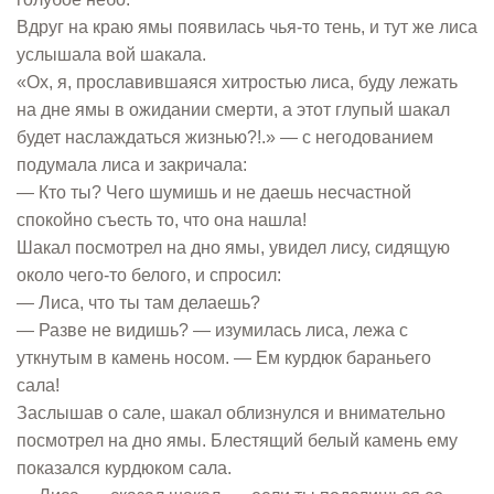
Вдруг на краю ямы появилась чья-то тень, и тут же лиса
услышала вой шакала.
«Ох, я, прославившаяся хитростью лиса, буду лежать
на дне ямы в ожидании смерти, а этот глупый шакал
будет наслаждаться жизнью?!.» — с негодованием
подумала лиса и закричала:
— Кто ты? Чего шумишь и не даешь несчастной
спокойно съесть то, что она нашла!
Шакал посмотрел на дно ямы, увидел лису, сидящую
около чего-то белого, и спросил:
— Лиса, что ты там делаешь?
— Разве не видишь? — изумилась лиса, лежа с
уткнутым в камень носом. — Ем курдюк бараньего
сала!
Заслышав о сале, шакал облизнулся и внимательно
посмотрел на дно ямы. Блестящий белый камень ему
показался курдюком сала.