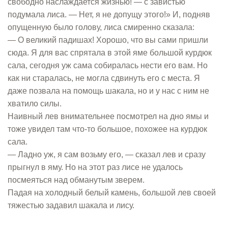
свободно наслаждается жизнью! — с завистью
подумала лиса. — Нет, я не допущу этого!» И, подняв
опущенную было голову, лиса смиренно сказала:
— О великий падишах! Хорошо, что вы сами пришли
сюда. Я для вас спрятала в этой яме большой курдюк
сала, сегодня уж сама собиралась нести его вам. Но
как ни старалась, не могла сдвинуть его с места. Я
даже позвала на помощь шакала, но и у нас с ним не
хватило силы.
Наивный лев внимательнее посмотрел на дно ямы и
тоже увидел там что-то большое, похожее на курдюк
сала.
— Ладно уж, я сам возьму его, — сказал лев и сразу
прыгнул в яму. Но на этот раз лисе не удалось
посмеяться над обманутым зверем.
Падая на холодный белый камень, большой лев своей
тяжестью задавил шакала и лису.