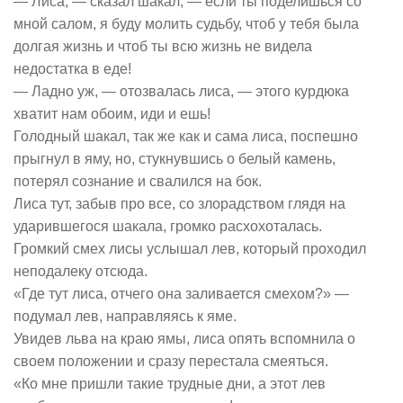
— Лиса, — сказал шакал, — если ты поделишься со
мной салом, я буду молить судьбу, чтоб у тебя была
долгая жизнь и чтоб ты всю жизнь не видела
недостатка в еде!
— Ладно уж, — отозвалась лиса, — этого курдюка
хватит нам обоим, иди и ешь!
Голодный шакал, так же как и сама лиса, поспешно
прыгнул в яму, но, стукнувшись о белый камень,
потерял сознание и свалился на бок.
Лиса тут, забыв про все, со злорадством глядя на
ударившегося шакала, громко расхохоталась.
Громкий смех лисы услышал лев, который проходил
неподалеку отсюда.
«Где тут лиса, отчего она заливается смехом?» —
подумал лев, направляясь к яме.
Увидев льва на краю ямы, лиса опять вспомнила о
своем положении и сразу перестала смеяться.
«Ко мне пришли такие трудные дни, а этот лев