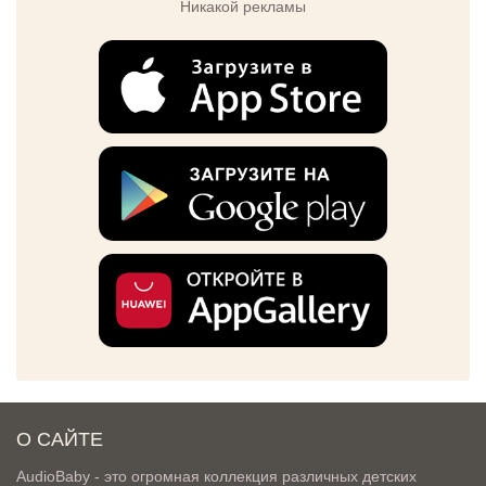
Никакой рекламы
О САЙТЕ
AudioBaby - это огромная коллекция различных детских