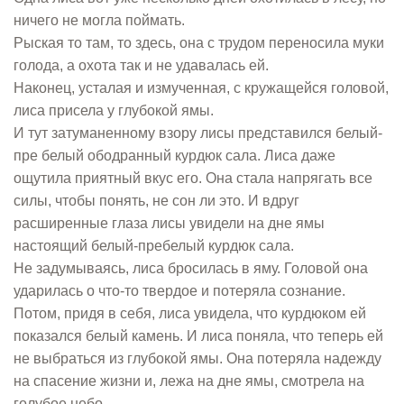
ничего не могла поймать.
Рыская то там, то здесь, она с трудом переносила муки
голода, а охота так и не удавалась ей.
Наконец, усталая и измученная, с кружащейся головой,
лиса присела у глубокой ямы.
И тут затуманенному взору лисы представился белый-
пре белый ободранный курдюк сала. Лиса даже
ощутила приятный вкус его. Она стала напрягать все
силы, чтобы понять, не сон ли это. И вдруг
расширенные глаза лисы увидели на дне ямы
настоящий белый-пребелый курдюк сала.
Не задумываясь, лиса бросилась в яму. Головой она
ударилась о что-то твердое и потеряла сознание.
Потом, придя в себя, лиса увидела, что курдюком ей
показался белый камень. И лиса поняла, что теперь ей
не выбраться из глубокой ямы. Она потеряла надежду
на спасение жизни и, лежа на дне ямы, смотрела на
голубое небо.