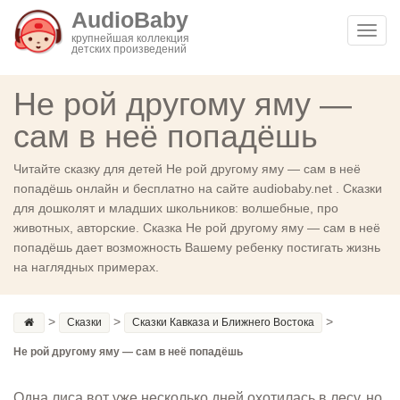
AudioBaby
Toggl
крупнейшая коллекция
детских произведений
navig
Не рой другому яму —
сам в неё попадёшь
Читайте сказку для детей Не рой другому яму — сам в неё
попадёшь онлайн и бесплатно на сайте audiobaby.net . Сказки
для дошколят и младших школьников: волшебные, про
животных, авторские. Сказка Не рой другому яму — сам в неё
попадёшь дает возможность Вашему ребенку постигать жизнь
на наглядных примерах.
>
>
>
Сказки
Сказки Кавказа и Ближнего Востока
Не рой другому яму — сам в неё попадёшь
Одна лиса вот уже несколько дней охотилась в лесу, но