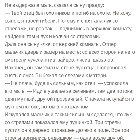
Не выдержала мать, сказала сыну правду:
— Твой отец был охотником и погиб на охоте. Не хочу,
сынок, я твоей гибели. Потому и спрятала лук со
стрелами, но раз так — поднимись в верхнюю комнату,
найдёшь там и лук и колчан со стрелами.
Дала она сыну ключ от верхней комнаты. Отпер
мальчик дверь и замер на месте: со всех сторон на него
смотрели чучела птиц, зайцев, лисиц, шакалов.
Наконец, он заметил на стене лук отца. Попробовал
снять л смог. Выбежал со слезами к матери.
— Не плачь, будешь сильным, как отец, — успокоила
его мать. — Иди в ущелье за селеньем, там два потока:
один мутный, другой прозрачный. Сначала искупайся в
мутном потоке, потом в прозрачном.
Искупался мальчик и таким сильным сделался, что лук
со стрелами показался ему пушинкой. Три стрелы
пустил он в дерево, стоявшее далеко в поле. Все три
стрелы вонзились рядышком — одна возле другой.