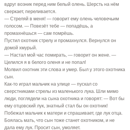
вдруг возник перед ним белый олень. Шерсть на нём
сверкает, переливается.
— Стреляй в меня! — говорит ему олень человечьим
голосом. — Повезёт тебе — попадёшь, а
промахнёшься — сам помрёшь.
Пустил охотник стрелу и промахнулся. Вернулся он
домой хмурый.
— Настал мой час помирать, — говорит он жене. —
Целился я в белого оленя и не попал!
Молвил охотник эти слова и умер. Был у этого охотника
сын.
Как-то играл мальчик на улице — пускал со
сверстниками стрелы из маленького лука. Шли мимо
люди, поглядели на сына охотника и говорят: — Вот бы
ему отцовский лук, знатный стал бы он охотник!
Побежал мальчик к матери и спрашивает, где лук отца.
Боялась мать, что сын тоже станет охотником, и не
дала ему лук. Просит сын, умоляет.