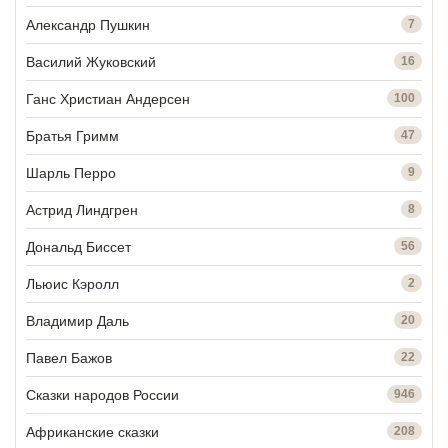
Александр Пушкин
7
Василий Жуковский
16
Ганс Христиан Андерсен
100
Братья Гримм
47
Шарль Перро
9
Астрид Линдгрен
8
Дональд Биссет
56
Льюис Кэролл
2
Владимир Даль
20
Павел Бажов
22
Сказки народов России
946
Африканские сказки
208