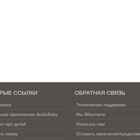
РЫЕ ССЫЛКИ
ОБРАТНАЯ СВЯЗЬ
сказок
Техническая поддержка
ное приложение AudioBaby
Мы ВКонтакте
ог про детей
Написать нам
ть сказку
Оставить замечание/предлож