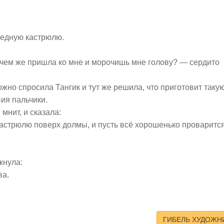
медную кастрюлю.
Зачем же пришла ко мне и морочишь мне голову? — сердито
жно спросила Тангик и тут же решила, что приготовит таку
вия пальчики.
 мнит, и сказала:
кастрюлю поверх долмы, и пусть всё хорошенько проварится
кнула:
ва.
ГИБЕЛЬ ХУДОЖН