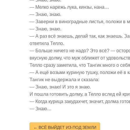
— Мелко нарежь лука, кинзы, нана…
— Знаю, знаю.
— Заверни в виноградные листья, положи в 
— Знаю, знаю.
— А раз всё знаешь, делай так, как знаешь. 
ответила Телло.
— Больше ничего не надо? Это всё? — осторо
вкусную долму, что муж оближет от удовольст
Телло сразу заметила, что Тангик много о себя
— А ещё возьми куриную тушку, положи её в 
Тангик не выдержала и сказала:
— Знаю, знаю! И это я знаю.
И пошла готовить долму, а Телло вслед ей кри
— Когда курица закудахчет, значит, долма гото
— Знаю…
← ВСЁ ВЫЙДЕТ ИЗ-ПОД ЗЕМЛИ