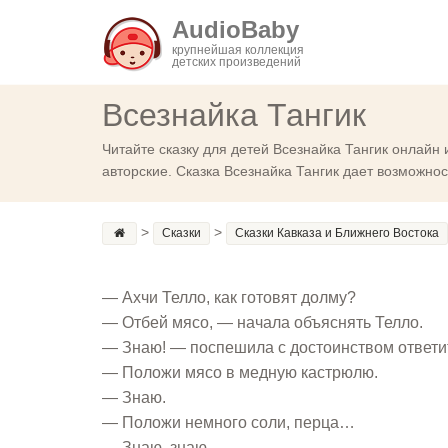
AudioBaby
крупнейшая коллекция
детских произведений
Всезнайка Тангик
Читайте сказку для детей Всезнайка Тангик онлайн 
авторские. Сказка Всезнайка Тангик дает возможно
>
>
Сказки
Сказки Кавказа и Ближнего Востока
— Ахчи Телло, как готовят долму?
— Отбей мясо, — начала объяснять Телло.
— Знаю! — поспешила с достоинством ответит
— Положи мясо в медную кастрюлю.
— Знаю.
— Положи немного соли, перца…
— Знаю, знаю.