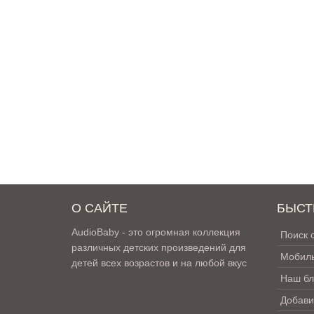
О САЙТЕ
БЫСТ
AudioBaby - это огромная коллекция
Поиск 
различных детских произведений для
Мобиль
детей всех возрастов и на любой вкус
Наш бл
Добави