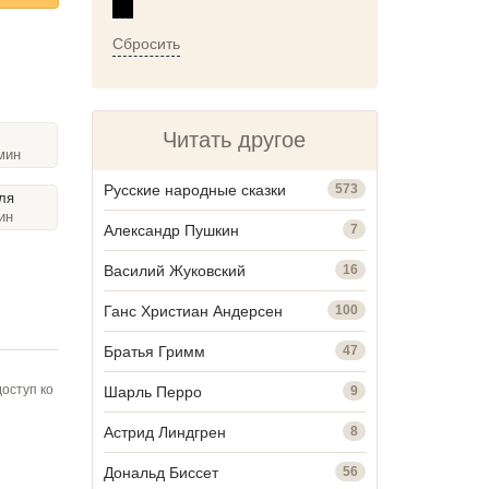
Сбросить
Читать другое
мин
Русские народные сказки
573
ля
ин
Александр Пушкин
7
Василий Жуковский
16
Ганс Христиан Андерсен
100
Братья Гримм
47
оступ ко
Шарль Перро
9
Астрид Линдгрен
8
Дональд Биссет
56