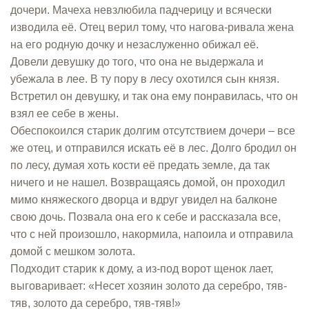
дочери. Мачеха невзлюбила падчерицу и всячески
изводила её. Отец верил тому, что нагова-ривала жена
на его родную дочку и незаслуженно обижал её.
Довели девушку до того, что она не выдержала и
убежала в лее. В ту пору в лесу охотился сын князя.
Встретил он девушку, и так она ему понравилась, что он
взял ее себе в жены.
Обеспокоился старик долгим отсутствием дочери – все
же отец, и отправился искать её в лес. Долго бродил он
по лесу, думая хоть кости её предать земле, да так
ничего и не нашел. Возвращаясь домой, он проходил
мимо княжеского дворца и вдруг увидел на балконе
свою дочь. Позвала она его к себе и рассказала все,
что с ней произошло, накормила, напоила и отправила
домой с мешком золота.
Подходит старик к дому, а из-под ворот щенок лает,
выговаривает: «Несет хозяин золото да серебро, тяв-
тяв, золото да серебро, тяв-тяв!»