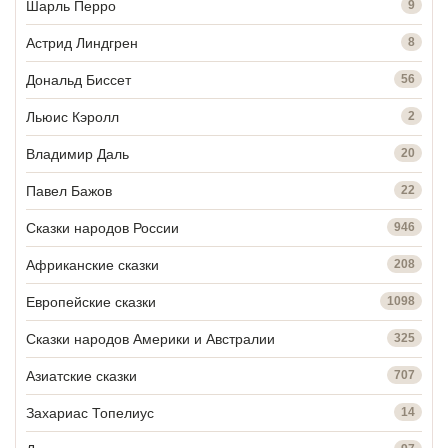
Шарль Перро
9
Астрид Линдгрен
8
Дональд Биссет
56
Льюис Кэролл
2
Владимир Даль
20
Павел Бажов
22
Сказки народов России
946
Африканские сказки
208
Европейские сказки
1098
Сказки народов Америки и Австралии
325
Азиатские сказки
707
Захариас Топелиус
14