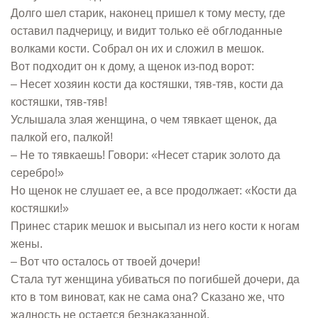
Долго шел старик, наконец пришел к тому месту, где
оставил падчерицу, и видит только её обглоданные
волками кости. Собрал он их и сложил в мешок.
Вот подходит он к дому, а щенок из-под ворот:
– Несет хозяин кости да костяшки, тяв-тяв, кости да
костяшки, тяв-тяв!
Услышала злая женщина, о чем тявкает щенок, да
палкой его, палкой!
– Не то тявкаешь! Говори: «Несет старик золото да
серебро!»
Но щенок не слушает ее, а все продолжает: «Кости да
костяшки!»
Принес старик мешок и высыпал из него кости к ногам
жены.
– Вот что осталось от твоей дочери!
Стала тут женщина убиваться по погибшей дочери, да
кто в том виноват, как не сама она? Сказано же, что
жадность не остается безнаказанной.