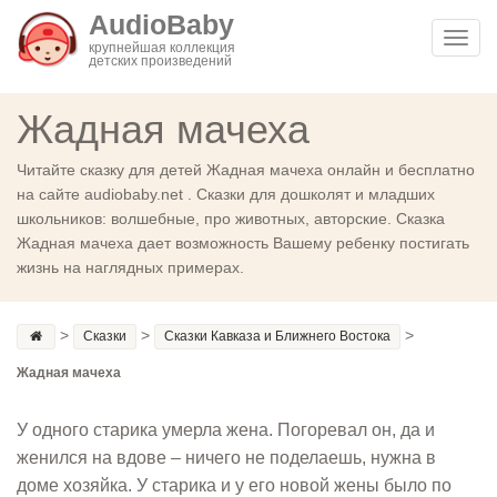
AudioBaby
Toggl
крупнейшая коллекция
детских произведений
navig
Жадная мачеха
Читайте сказку для детей Жадная мачеха онлайн и бесплатно
на сайте audiobaby.net . Сказки для дошколят и младших
школьников: волшебные, про животных, авторские. Сказка
Жадная мачеха дает возможность Вашему ребенку постигать
жизнь на наглядных примерах.
>
>
>
Сказки
Сказки Кавказа и Ближнего Востока
Жадная мачеха
У одного старика умерла жена. Погоревал он, да и
женился на вдове – ничего не поделаешь, нужна в
доме хозяйка. У старика и у его новой жены было по