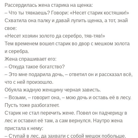
Рассердилась жена старика на щенка:
– Что ты тявкаешь? Говори: «Несет старик костяшки!»
Схватила она палку и давай лупить щенка, а тот, знай
свое:
«Несет хозяин золото да серебро, тяв-тяв!»
Тем временем вошел старик во двор с мешком золота
и серебра.
Жена спрашивает его:
– Откуда такое богатство?
– Это мне подарила дочь, – ответил он и рассказал всё,
что с ней произошло.
Обуяла жадную женщину черная зависть.
– Возьми, – говорит она, – мою дочь и оставь её в лесу.
Пусть тоже разбогатеет.
Старик не стал перечить жене. Повел он падчерицу в
лес и оставил её там, а сам вернулся. Наутро жена
пристала к нему:
– Ступай в лес, да захвати с собой мешок побольше.