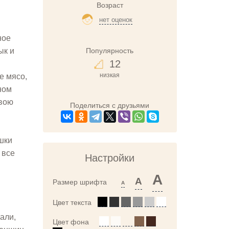
Возраст
нет оценок
ное
Популярность
ык и
12
низкая
е мясо,
ном
свою
Поделиться с друзьями
ушки
 все
Настройки
A
A
Размер шрифта
A
Цвет текста
али,
Цвет фона