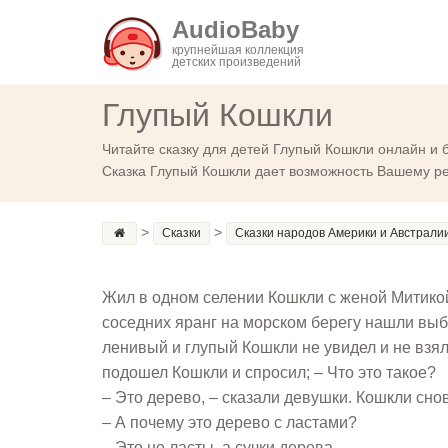
AudioBaby
крупнейшая коллекция
детских произведений
Глупый Кошкли
Читайте сказку для детей Глупый Кошкли онлайн и 
Сказка Глупый Кошкли дает возможность Вашему ре
>
>
Сказки
Сказки народов Америки и Австрали
Жил в одном селении Кошкли с женой Митикой
соседних яранг на морском берегу нашли выб
ленивый и глупый Кошкли не увидел и не взял 
подошел Кошкли и спросил; – Что это такое?
– Это дерево, – сказали девушки. Кошкли сно
– А почему это дерево с ластами?
– Это не ласты, а сучки дерева.