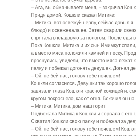
– Ага, вы обманываете меня, – закричал Кошк
Придя домой, Кошкли сказал Митике:
– Митика, вот освежуй нерпу, сейчас добыл я
блюдо) и освежевала ее. Затем сварили свеже
спрятала в кладовую за пологом. После еды в
Пока Кошкли, Митика и их сын Имимкут спали
а вместо мяса положили камней и песку. Прод
проснулись, увидели, что вместо мяса лежат 
палку и побежал догонять девушек. Догнал де
– Ой, не бей нас, голову тебе почешем!
Кошкли согласился. Девушки так хорошо голов
завязали глаза Кошкли красной кожицей и, сме
кругом покраснело, как от огня. Вскочил он на
– Митика, Митика, дом наш горит!
Подбежала Митика к Кошкли и сорвала с его г
Схватил Кошкли свою палку и побежал за дев
– Ой, не бей нас, голову тебе почешем! Кошк