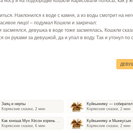
 на носу и на подбородке Кошкли нарисовали полосы, как у 
ться. Наклонился к воде с камня, а из воды смотрит на нег
асивое лицо! – подумал Кошкли и закричал:
ти засмеялся, девушка в воде тоже засмеялась. Кошкли сказ
я он руками за девушкой, да и упал в воду. Так и утонул по 
ДЕВУ
Заяц и нерпы
Куйкынняку — собиратель лахтачье
Корякские сказки, 2 мин
Корякские сказки, 2 мин
Как юноша Мун Хёсон корень жизни добыл
Куйкынняку и Мынкусын
Корякские сказки, 6 мин
Корякские сказки, 2 мин