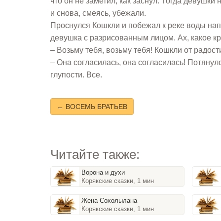
что он не заметил, как заснул. Тогда девушки
и снова, смеясь, убежали.
Проснулся Кошкли и побежал к реке воды напи
девушка с разрисованным лицом. Ах, какое кр
– Возьму тебя, возьму тебя! Кошкли от радос
– Она согласилась, она согласилась! Потянулс
глупости. Все.
← ВОСЕМЬ БРАТЬЕВ
Читайте также:
Ворона и духи
Корякские сказки, 1 мин
Жена Сохолылана
Корякские сказки, 1 мин