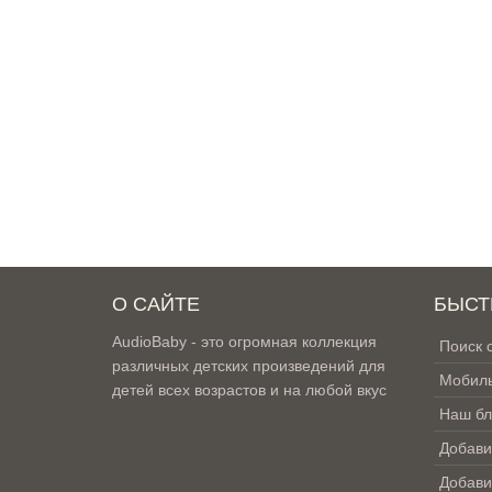
О САЙТЕ
БЫСТ
AudioBaby - это огромная коллекция
Поиск 
различных детских произведений для
Мобиль
детей всех возрастов и на любой вкус
Наш бл
Добави
Добави