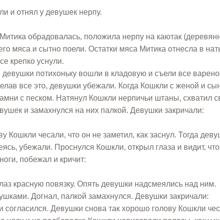
ли и отнял у девушек нерпу.
. Митика обрадовалась, положила нерпу на каютак (деревян
го мяса и сытно поели. Остатки мяса Митика отнесла в нат
се крепко уснули.
, девушки потихоньку вошли в кладовую и съели все варено
елав все это, девушки убежали. Когда Кошкли с женой и сы
камни с песком. Натянул Кошкли нерпичьи штаны, схватил 
вушек и замахнулся на них палкой. Девушки закричали:
у Кошкли чесали, что он не заметил, как заснул. Тогда дев
ясь, убежали. Проснулся Кошкли, открыл глаза и видит, что
 ноги, побежал и кричит:
лаз красную повязку. Опять девушки надсмеялись над ним.
ушками. Догнал, палкой замахнулся. Девушки закричали:
ли согласился. Девушки снова так хорошо голову Кошкли чес