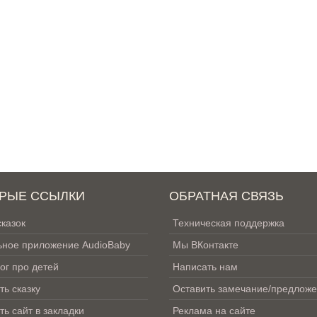
РЫЕ ССЫЛКИ
ОБРАТНАЯ СВЯЗЬ
сказок
Техническая поддержка
ное приложение AudioBaby
Мы ВКонтакте
ог про детей
Написать нам
ть сказку
Оставить замечание/предлож
ть сайт в закладки
Реклама на сайте