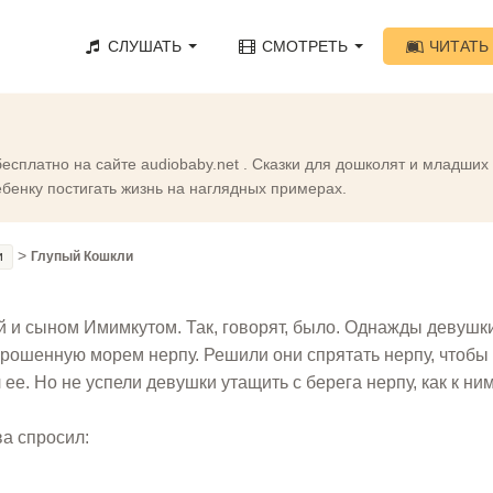
СЛУШАТЬ
СМОТРЕТЬ
ЧИТАТЬ
бесплатно на сайте audiobaby.net . Сказки для дошколят и младших
бенку постигать жизнь на наглядных примерах.
>
и
Глупый Кошкли
 и сыном Имимкутом. Так, говорят, было. Однажды девушки
рошенную морем нерпу. Решили они спрятать нерпу, чтобы
ее. Но не успели девушки утащить с берега нерпу, как к ни
ва спросил: