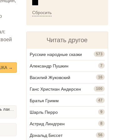
женщин,
Сбросить
о
ал:
Читать другое
своей
Русские народные сказки
573
Александр Пушкин
7
ШКА →
Василий Жуковский
16
Ганс Христиан Андерсен
100
Братья Гримм
47
го жира
Шарль Перро
9
Астрид Линдгрен
8
Дональд Биссет
56