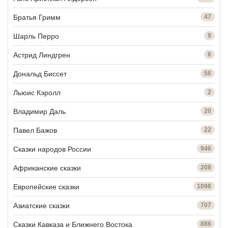
Братья Гримм
47
Шарль Перро
9
Астрид Линдгрен
8
Дональд Биссет
56
Льюис Кэролл
2
Владимир Даль
20
Павел Бажов
22
Сказки народов России
946
Африканские сказки
208
Европейские сказки
1098
Азиатские сказки
707
Сказки Кавказа и Ближнего Востока
886