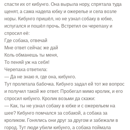
спасти их от кибунго. Она вырыла нору, спрятала туда
щенят, а сама надела юбку и ожерелье и села возле
норы. Кибунго пришёл, но не узнал собаку в юбке,
испугался и пошёл прочь. Встретил он черепаху и
спросил её:
Где собака, отвечай
Мне ответ сейчас же дай
Коль обманешь ты меня,
То пеняй уж на себя!
Черепаха ответила:
— Да не знаю я, где она, кибунго.
Тут пролетала бабочка. Кибунго задал ей тот же вопрос
и получил такой же ответ. Пробегал мимо кролик, и его
спросил кибунго. Кролик возьми да скажи:
— Как, ты не узнал собаку в юбке и с ожерельем на
шее? Кибунго помчался за собакой, а собака за
кроликом. Гонялись они друг за другом и забежали в
город. Тут люди убили кибунго, а собака поймала