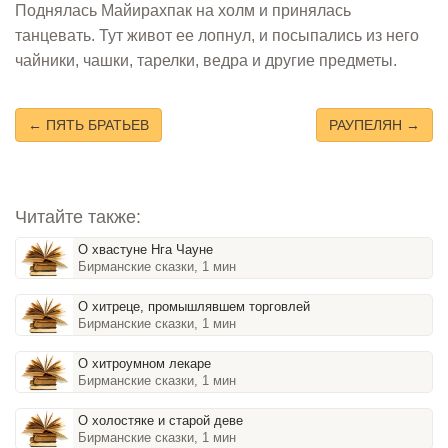
Поднялась Майирахпак на холм и принялась
танцевать. Тут живот ее лопнул, и посыпались из него
чайники, чашки, тарелки, ведра и другие предметы.
← ПЯТЬ БРАТЬЕВ
РАУПЕЛЯН →
Читайте также:
О хвастуне Нга Чауне
Бирманские сказки, 1 мин
О хитреце, промышлявшем торговлей
Бирманские сказки, 1 мин
О хитроумном лекаре
Бирманские сказки, 1 мин
О холостяке и старой деве
Бирманские сказки, 1 мин