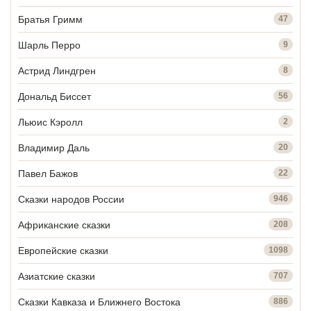
Братья Гримм
47
Шарль Перро
9
Астрид Линдгрен
8
Дональд Биссет
56
Льюис Кэролл
2
Владимир Даль
20
Павел Бажов
22
Сказки народов России
946
Африканские сказки
208
Европейские сказки
1098
Азиатские сказки
707
Сказки Кавказа и Ближнего Востока
886