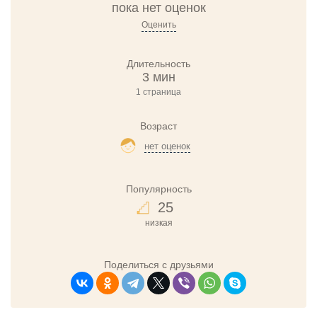
пока нет оценок
Оценить
Длительность
3 мин
1 страница
Возраст
нет оценок
Популярность
25
низкая
Поделиться с друзьями