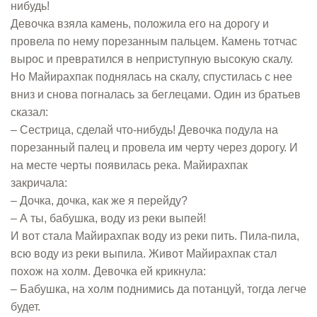
нибудь!
Девочка взяла камень, положила его на дорогу и
провела по нему порезанным пальцем. Камень тотчас
вырос и превратился в неприступную высокую скалу.
Но Майирахпак поднялась на скалу, спустилась с нее
вниз и снова погналась за беглецами. Один из братьев
сказал:
– Сестрица, сделай что-нибудь! Девочка подула на
порезанный палец и провела им черту через дорогу. И
на месте черты появилась река. Майирахпак
закричала:
– Дочка, дочка, как же я перейду?
– А ты, бабушка, воду из реки выпей!
И вот стала Майирахпак воду из реки пить. Пила-пила,
всю воду из реки выпила. Живот Майирахпак стал
похож на холм. Девочка ей крикнула:
– Бабушка, на холм поднимись да потанцуй, тогда легче
будет.