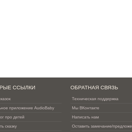
РЫЕ ССЫЛКИ
ОБРАТНАЯ СВЯЗЬ
сказок
Техническая поддержка
ное приложение AudioBaby
Мы ВКонтакте
ог про детей
Написать нам
ть сказку
Оставить замечание/предлож