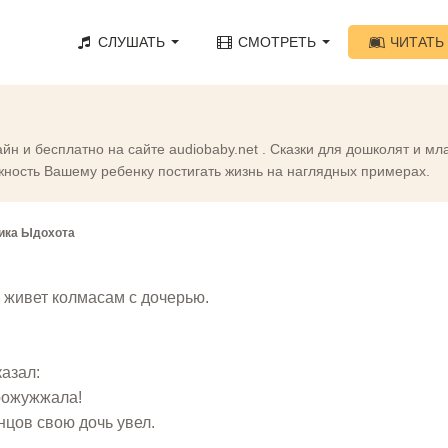
СЛУШАТЬ
СМОТРЕТЬ
ЧИТАТЬ
айн и бесплатно на сайте audiobaby.net . Сказки для дошколят и 
жность Вашему ребенку постигать жизнь на наглядных примерах.
ика Ыдохота
 живет колмасам с дочерью.
казал:
прожужжала!
нцов свою дочь увел.