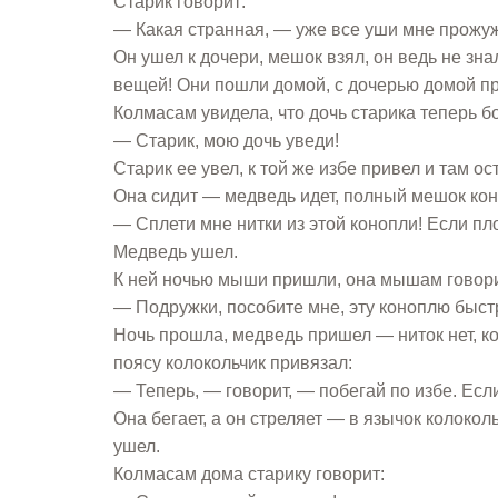
Старик говорит:
— Какая странная, — уже все уши мне прожу
Он ушел к дочери, мешок взял, он ведь не зна
вещей! Они пошли домой, с дочерью домой п
Колмасам увидела, что дочь старика теперь бо
— Старик, мою дочь уведи!
Старик ее увел, к той же избе привел и там ос
Она сидит — медведь идет, полный мешок кон
— Сплети мне нитки из этой конопли! Если пл
Медведь ушел.
К ней ночью мыши пришли, она мышам говори
— Подружки, пособите мне, эту коноплю быст
Ночь прошла, медведь пришел — ниток нет, кон
поясу колокольчик привязал:
— Теперь, — говорит, — побегай по избе. Если
Она бегает, а он стреляет — в язычок колокол
ушел.
Колмасам дома старику говорит: