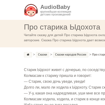
AudioBaby
крупнейшая коллекция
детских произведений
Про старика Ыдохота
Читайте сказку для детей Про старика Ыдохота онл
авторские. Сказка Про старика Ыдохота дает возмо
>
>
>
Сказки
Сказки народов России
Про стар
Старик Ыдохот живет с дочерью, по соседству
Колмасам к старику пришла и говорит:
— Старик, свою дочь уведи, уведи!
Долго ли, мало ли ходила к Ыдохоту. Старик с
— У-у, какая она надоедливая, уши мне все 
Колмасам ходила, ходила, и старик в конце ко
Изба стоит, он ее туда посадил.