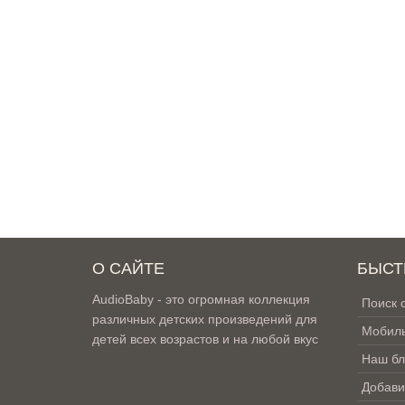
О САЙТЕ
БЫСТ
AudioBaby - это огромная коллекция
Поиск 
различных детских произведений для
Мобиль
детей всех возрастов и на любой вкус
Наш бл
Добави