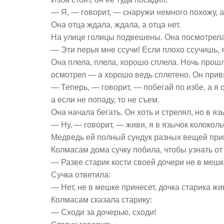
— Я, — говорит, — снаружи немного похожу, а 
Она отца ждала, ждала, а отца нет.
На улице голицы подвешены. Она посмотрела —
— Эти перья мне ссучи! Если плохо ссучишь, 
Она плела, плела, хорошо сплела. Ночь прош
осмотрел — а хорошо ведь сплетено. Он привяз
— Теперь, — говорит, — побегай по избе, а я с
а если не попаду, то не съем.
Она начала бегать. Он хоть и стрелял, но в яз
— Ну, — говорит, — живи, я в язычок колоколь
Медведь ей полный сундук разных вещей прине
Колмасам дома сучку побила, чтобы узнать от
— Разве старик кости своей дочери не в меш
Сучка ответила:
— Нет, не в мешке принесет, дочка старика жи
Колмасам сказала старику:
— Сходи за дочерью, сходи!