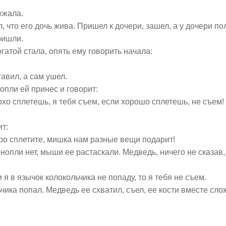
жжала.
л, что его дочь жива. Пришел к дочери, зашел, а у дочери по
ришли.
гатой стала, опять ему говорить начала:
тавил, а сам ушел.
опли ей принес и говорит:
охо сплетешь, я тебя съем, если хорошо сплетешь, не съем!
т:
ро сплетите, мишка нам разные вещи подарит!
опли нет, мыши ее растаскали. Медведь, ничего не сказав, 
 я в язычок колокольчика не попаду, то я тебя не съем.
ьчика попал. Медведь ее схватил, съел, ее кости вместе сло