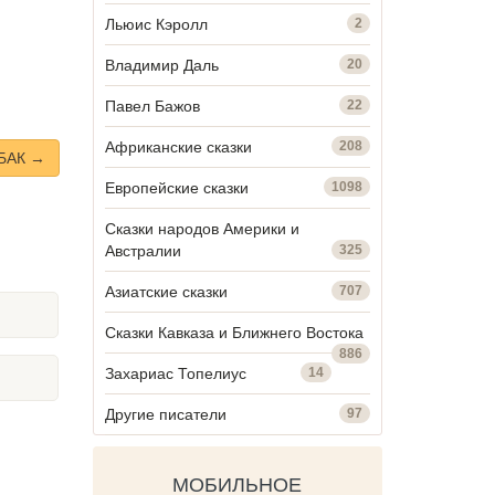
Льюис Кэролл
2
Владимир Даль
20
Павел Бажов
22
Африканские сказки
208
БАК →
Европейские сказки
1098
Сказки народов Америки и
Австралии
325
Азиатские сказки
707
Сказки Кавказа и Ближнего Востока
886
Захариас Топелиус
14
Другие писатели
97
МОБИЛЬНОЕ