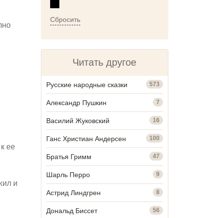
Сбросить
лно
Читать другое
Русские народные сказки
573
Александр Пушкин
7
Василий Жуковский
16
Ганс Христиан Андерсен
100
к ее
Братья Гримм
47
Шарль Перро
9
жил и
Астрид Линдгрен
8
Дональд Биссет
56