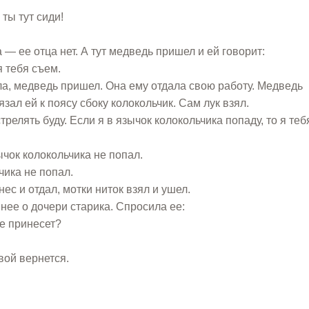
ты тут сиди!
 ее отца нет. А тут медведь пришел и ей говорит:
я тебя съем.
ла, медведь пришел. Она ему отдала свою работу. Медведь
ал ей к поясу сбоку колокольчик. Сам лук взял.
трелять буду. Если я в язычок колокольчика попаду, то я теб
ычок колокольчика не попал.
чика не попал.
с и отдал, мотки ниток взял и ушел.
 нее о дочери старика. Спросила ее:
ке принесет?
вой вернется.