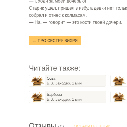
— Сходи за моей дочерью!
Старик ушел, пришел в избу, а девки нет, тол
собрал и отнес к колмасам.
— На, — говорит, — это кости твоей дочери.
← ПРО СЕСТРУ ВИХРЯ
Читайте также:
Сова
Б.В. Заходер, 1 мин
Барбосы
Б.В. Заходер, 1 мин
Отзывы
(0)
ОСТАВИТЬ ОТЗЫВ