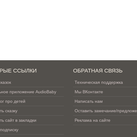
РЫЕ ССЫЛКИ
ОБРАТНАЯ СВЯЗЬ
сказок
Техническая поддержка
ное приложение AudioBaby
Мы ВКонтакте
ог про детей
Написать нам
ть сказку
Оставить замечание/предлож
ть сайт в закладки
Реклама на сайте
 подписку