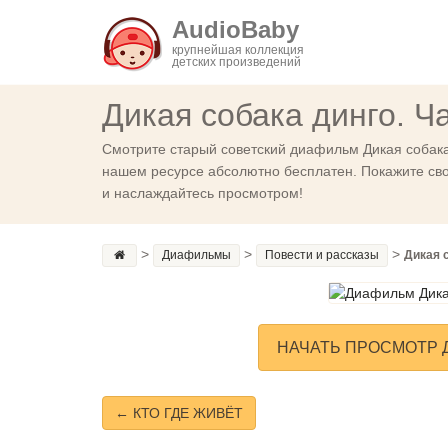
AudioBaby
крупнейшая коллекция
детских произведений
Дикая собака динго. Ч
Смотрите старый советский диафильм Дикая собака 
нашем ресурсе абсолютно бесплатен. Покажите сво
и наслаждайтесь просмотром!
>
>
>
Диафильмы
Повести и рассказы
Дикая с
НАЧАТЬ ПРОСМОТР Д
← КТО ГДЕ ЖИВЁТ