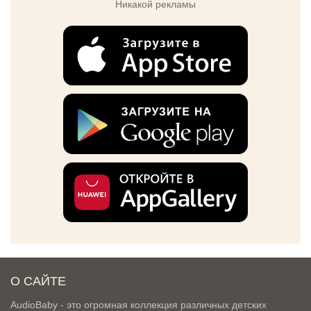
Никакой рекламы
О САЙТЕ
AudioBaby - это огромная коллекция различных детских