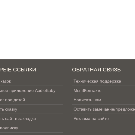
РЫЕ ССЫЛКИ
ОБРАТНАЯ СВЯЗЬ
сказок
Техническая поддержка
ное приложение AudioBaby
Мы ВКонтакте
ог про детей
Написать нам
ть сказку
Оставить замечание/предлож
ть сайт в закладки
Реклама на сайте
 подписку