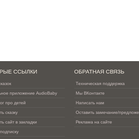
РЫЕ ССЫЛКИ
ОБРАТНАЯ СВЯЗЬ
сказок
Техническая поддержка
ное приложение AudioBaby
Мы ВКонтакте
ог про детей
Написать нам
ть сказку
Оставить замечание/предлож
ть сайт в закладки
Реклама на сайте
 подписку