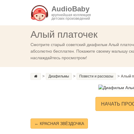
AudioBaby
крупнейшая коллекция
детских произведений
Алый платочек
Смотрите старый советский диафильм Алый платоче
абсолютно бесплатен. Покажите своему малышу сказ
наслаждайтесь просмотром!
>
>
>
Диафильмы
Повести и рассказы
Алый п
НАЧАТЬ ПРО
← КРАСНАЯ ЗВЁЗДОЧКА