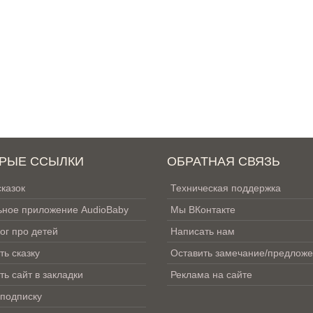
РЫЕ ССЫЛКИ
ОБРАТНАЯ СВЯЗЬ
сказок
Техническая поддержка
ное приложение AudioBaby
Мы ВКонтакте
ог про детей
Написать нам
ть сказку
Оставить замечание/предлож
ть сайт в закладки
Реклама на сайте
 подписку