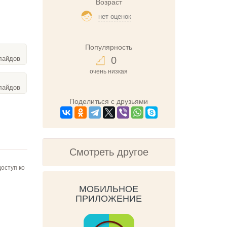
Возраст
нет оценок
Популярность
ильса с дикими гусями (часть 2)
0
слайдов
 слайдов
очень низкая
слайдов
Поделиться с друзьями
Смотреть другое
оступ ко
МОБИЛЬНОЕ
ПРИЛОЖЕНИЕ