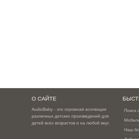
О САЙТЕ
БЫСТ
AudioBaby - это огромная коллекция
Поиск 
различных детских произведений для
Мобиль
детей всех возрастов и на любой вкус
Наш бл