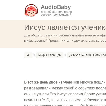
AudioBaby
крупнейшая коллекция
детских произведений
Иисус является учени
Для общего развития ребенка читайте вместе мифы 
мифы древней Греции, Китая и других стран, котор
>
>
Мифы и легенды
Детская Библия - Новый з
В тот же день двое из учеников Иисуса пошл
разговаривали между собой о событиях послед
они не узнали Его.Иисус спросил Своих учени
печальны?» Один из них, по имени Клеопа, о
о происшедшем в нем в эти дни?» Иисус спро