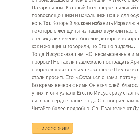
Назарянином, Который был пророк, сильный в
первосвященники и начальники наши для осуж
есть Тот, Который должен избавить Израиля; н
некоторые женщины из наших изумили нас: они
они видели явление Ангелов, которые говорят
как и женщины говорили, но Его не видели».
Тогда Иисус сказал им: «О, несмысленные и 
пророки! Не так ли надлежало пострадать Хри
пророков изъяснял им сказанное о Нем во все
стали просить Его: «Останься с нами, потому 
Во время вечери с ними Он взял хлеб, благос
у них, и они узнали Его, но Иисус сразу стал 
ли в нас сердце наше, когда Он говорил нам 
Читайте более подробно: Св. Евангелие от Лук
← ИИСУС ЖИВ!