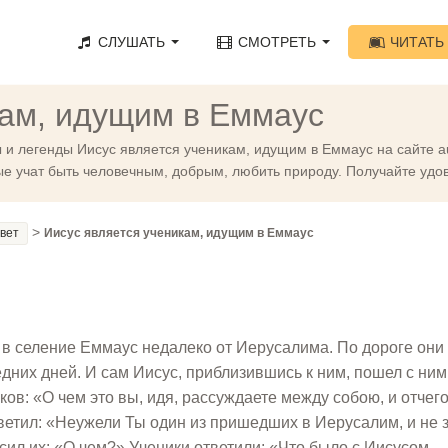
СЛУШАТЬ
СМОТРЕТЬ
ЧИТАТЬ
кам, идущим в Еммаус
и легенды Иисус является ученикам, идущим в Еммаус на сайте au
ые учат быть человечным, добрым, любить природу. Получайте удов
>
авет
Иисус является ученикам, идущим в Еммаус
и в селение Еммаус недалеко от Иерусалима. По дороге они
них дней. И сам Иисус, приблизившись к ним, пошел с ним
ков: «О чем это вы, идя, рассуждаете между собою, и отчег
тветил: «Неужели Ты один из пришедших в Иерусалим, и не
сил их: «О чем?» Ученики ответили: «Что было с Иисусом