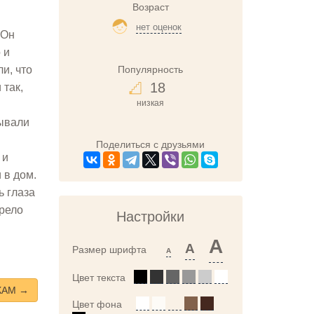
Возраст
нет оценок
 Он
 и
Популярность
и, что
18
 так,
низкая
зывали
Поделиться с друзьями
 и
 в дом.
ь глаза
орело
Настройки
A
A
Размер шрифта
A
Цвет текста
КАМ →
Цвет фона