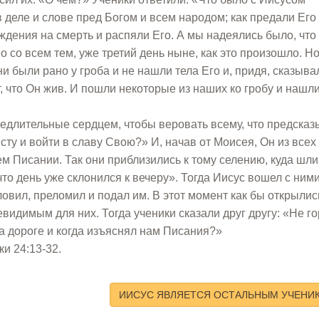
 деле и слове пред Богом и всем народом; как предали Его
дения на смерть и распяли Его. А мы надеялись было, что
о со всем тем, уже третий день ныне, как это произошло. Но
 были рано у гроба и не нашли тела Его и, придя, сказывал
, что Он жив. И пошли некоторые из наших ко гробу и нашли
медлительные сердцем, чтобы веровать всему, что предска
сту и войти в славу Свою?» И, начав от Моисея, Он из всех
м Писании. Так они приблизились к тому селению, куда шли
что день уже склонился к вечеру». Тогда Иисус вошел с ними
ловил, преломил и подал им. В этот момент как бы открылис
невидимым для них. Тогда ученики сказали друг другу: «Не г
на дороге и когда изъяснял нам Писания?»
и 24:13-32.
ИИСУС ЯВЛЯЕТСЯ ОСТАЛЬНЫМ УЧЕНИ