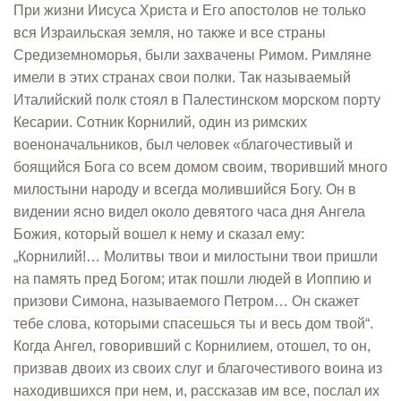
При жизни Иисуса Христа и Его апостолов не только
вся Израильская земля, но также и все страны
Средиземноморья, были захвачены Римом. Римляне
имели в этих странах свои полки. Так называемый
Италийский полк стоял в Палестинском морском порту
Кесарии. Сотник Корнилий, один из римских
военоначальников, был человек «благочестивый и
боящийся Бога со всем домом своим, творивший много
милостыни народу и всегда молившийся Богу. Он в
видении ясно видел около девятого часа дня Ангела
Божия, который вошел к нему и сказал ему:
„Корнилий!… Молитвы твои и милостыни твои пришли
на память пред Богом; итак пошли людей в Иоппию и
призови Симона, называемого Петром… Он скажет
тебе слова, которыми спасешься ты и весь дом твой“.
Когда Ангел, говоривший с Корнилием, отошел, то он,
призвав двоих из своих слуг и благочестивого воина из
находившихся при нем, и, рассказав им все, послал их