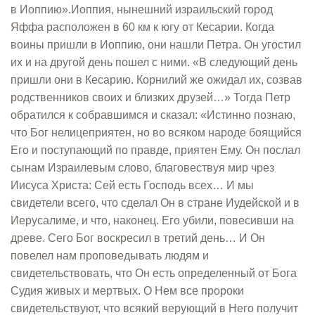
в Иоппию».Иоппия, нынешний израильский город
Яффа расположен в 60 км к югу от Кесарии. Когда
воины пришли в Иоппию, они нашли Петра. Он угостил
их и на другой день пошел с ними. «В следующий день
пришли они в Кесарию. Корнилий же ожидал их, созвав
родственников своих и близких друзей…» Тогда Петр
обратился к собравшимся и сказал: «Истинно познаю,
что Бог нелицеприятен, но во всяком народе боящийся
Его и поступающий по правде, приятен Ему. Он послал
сынам Израилевым слово, благовествуя мир чрез
Иисуса Христа: Сей есть Господь всех… И мы
свидетели всего, что сделал Он в стране Иудейской и в
Иерусалиме, и что, наконец. Его убили, повесивши на
древе. Сего Бог воскресил в третий день… И Он
повелел нам проповедывать людям и
свидетельствовать, что Он есть определенный от Бога
Судия живых и мертвых. О Нем все пророки
свидетельствуют, что всякий верующий в Него получит