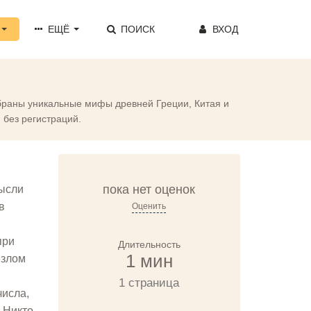
ЕЩЁ
ПОИСК
ВХОД
собраны уникальные мифы древней Греции, Китая и
 без регистраций.
пока нет оценок
мысли
в
Оценить
при
Длительность
1 мин
езлом
1 страница
числа,
. Никто