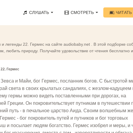
СЛУШАТЬ
СМОТРЕТЬ
ЧИТАТЬ
и легенды 22. Гермес на сайте audiobaby.net . В этой подборке 
ым, любить природу. Получайте удовольствие от чтения бесплатно и
>
22. Гермес
Зевса и Майи, бог Гермес, посланник богов. С быстротой 
рай света в своих крылатых сандалиях, с жезлом-кадуцеем 
 ему гермы можно видеть поставленными при дорогах, на
ней Греции. Он покровительствует путникам в путешествии 
дний путь - в печальное царство Аида. Своим волшебным ж
 Гермес - бог покровитель путей и путников и бог торговых
ыш и посылает людям богатство. Гермес изобрел и меры, и 
 и бог красноречия, вместе с тем - изворотливости и обмана