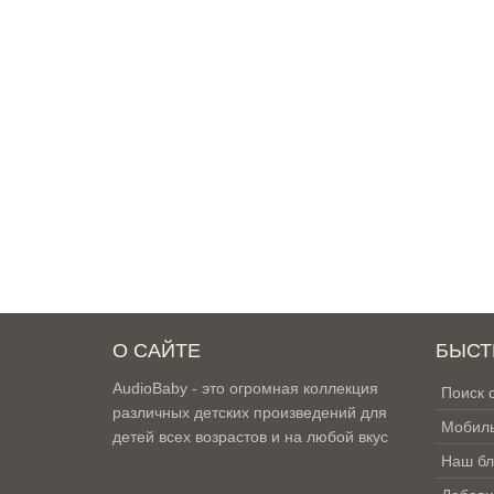
О САЙТЕ
БЫСТ
AudioBaby - это огромная коллекция
Поиск 
различных детских произведений для
Мобиль
детей всех возрастов и на любой вкус
Наш бл