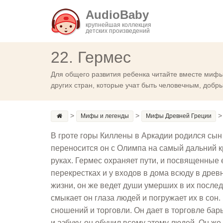
AudioBaby
крупнейшая коллекция
детских произведений
22. Гермес
Для общего развития ребенка читайте вместе мифы 
других стран, которые учат быть человечным, добр
>
>
Мифы и легенды
Мифы Древней Греции
В гроте горы Киллены в Аркадии родился сын 
переносится он с Олимпа на самый дальний к
руках. Гермес охраняет пути, и посвященные
перекрестках и у входов в дома всюду в древ
жизни, он же ведет души умерших в их после
смыкает он глаза людей и погружает их в сон.
сношений и торговли. Он дает в торговле бар
и азбуку, он обучил всему этому людей. Он же