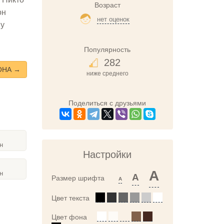
Возраст
он
нет оценок
 у
Популярность
282
ОНА →
ниже среднего
Поделиться с друзьями
н
Настройки
A
н
A
Размер шрифта
A
Цвет текста
Цвет фона