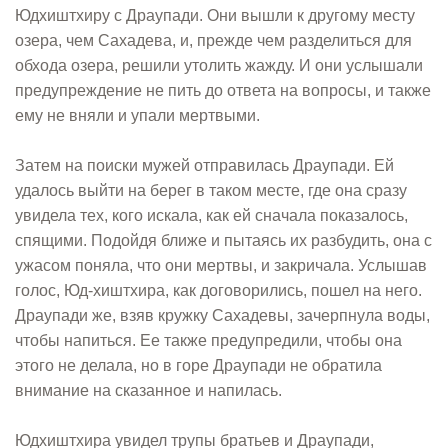
Юдхиштхиру с Драупади. Они вышли к другому месту
озера, чем Сахадева, и, прежде чем разделиться для
обхода озера, решили утолить жажду. И они услышали
предупреждение не пить до ответа на вопросы, и также
ему не вняли и упали мертвыми.
Затем на поиски мужей отправилась Драупади. Ей
удалось выйти на берег в таком месте, где она сразу
увидела тех, кого искала, как ей сначала показалось,
спящими. Подойдя ближе и пытаясь их разбудить, она с
ужасом поняла, что они мертвы, и закричала. Услышав
голос, Юд-хиштхира, как договорились, пошел на него.
Драупади же, взяв кружку Сахадевы, зачерпнула воды,
чтобы напиться. Ее также предупредили, чтобы она
этого не делала, но в горе Драупади не обратила
внимание на сказанное и напилась.
Юдхиштхира увидел трупы братьев и Драупади,