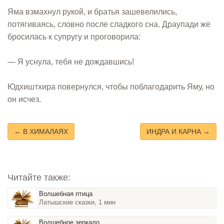
Яма взмахнул рукой, и братья зашевелились,
потягиваясь, словно после сладкого сна. Драупади же
бросилась к супругу и проговорила:
— Я уснула, тебя не дождавшись!
Юдхиштхира повернулся, чтобы поблагодарить Яму, но
он исчез.
← В ХИМАЛАЯХ
ИНДРА И КАРНА →
Читайте также:
Волшебная птица
Латышские сказки, 1 мин
Волшебное зеркало