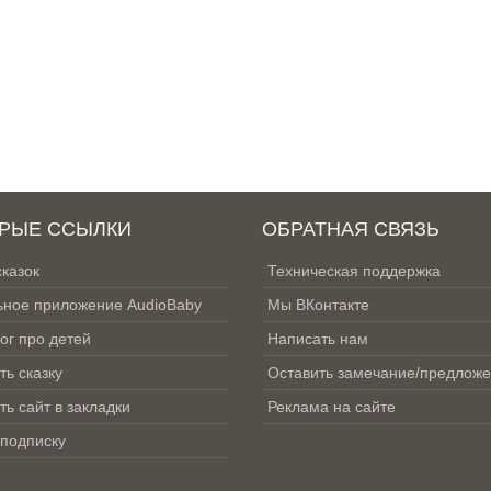
РЫЕ ССЫЛКИ
ОБРАТНАЯ СВЯЗЬ
сказок
Техническая поддержка
ное приложение AudioBaby
Мы ВКонтакте
ог про детей
Написать нам
ть сказку
Оставить замечание/предлож
ть сайт в закладки
Реклама на сайте
 подписку