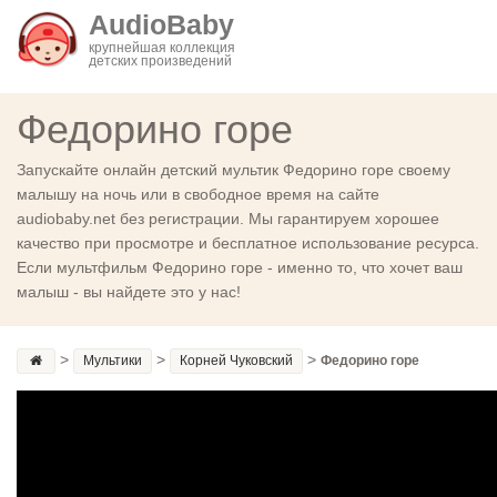
AudioBaby
крупнейшая коллекция
детских произведений
Федорино горе
Запускайте онлайн детский мультик Федорино горе своему
малышу на ночь или в свободное время на сайте
audiobaby.net без регистрации. Мы гарантируем хорошее
качество при просмотре и бесплатное использование ресурса.
Если мультфильм Федорино горе - именно то, что хочет ваш
малыш - вы найдете это у нас!
>
>
>
Мультики
Корней Чуковский
Федорино горе