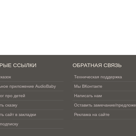
РЫЕ ССЫЛКИ
ОБРАТНАЯ СВЯЗЬ
сказок
Техническая поддержка
ное приложение AudioBaby
Мы ВКонтакте
ог про детей
Написать нам
ть сказку
Оставить замечание/предлож
ть сайт в закладки
Реклама на сайте
 подписку