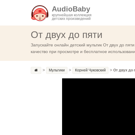
AudioBaby
крупнейшая коллекция
детских произведений
От двух до пяти
Запускайте онлайн детский мультик От двух до пят
качество при просмотре и бесплатное использование
>
>
>
Мультики
Корней Чуковский
От двух до 