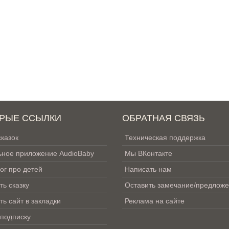
РЫЕ ССЫЛКИ
ОБРАТНАЯ СВЯЗЬ
сказок
Техническая поддержка
ное приложение AudioBaby
Мы ВКонтакте
ог про детей
Написать нам
ть сказку
Оставить замечание/предлож
ть сайт в закладки
Реклама на сайте
 подписку