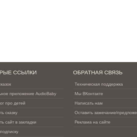
РЫЕ ССЫЛКИ
ОБРАТНАЯ СВЯЗЬ
сказок
Техническая поддержка
ное приложение AudioBaby
Мы ВКонтакте
ог про детей
Написать нам
ть сказку
Оставить замечание/предлож
ть сайт в закладки
Реклама на сайте
 подписку