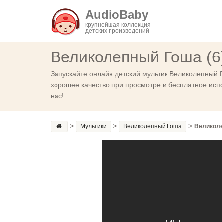
AudioBaby
крупнейшая коллекция
детских произведений
Великолепный Гоша (6
Запускайте онлайн детский мультик Великолепный Г
хорошее качество при просмотре и бесплатное испо
нас!
>
>
>
Мультики
Великолепный Гоша
Великоле