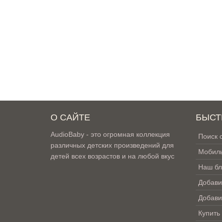
О САЙТЕ
БЫСТ
AudioBaby - это огромная коллекция
Поиск 
различных детских произведений для
Мобиль
детей всех возрастов и на любой вкус
Наш бл
Добави
Добави
Купить