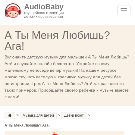
AudioBaby
Toggl
крупнейшая коллекция
детских произведений
navig
А Ты Меня Любишь?
Ага!
Включайте детскую музыку для малышей А Ты Меня Любишь?
Ага! и слушайте онлайн бесплатно. Устройте своему
маленькому непоседе вечер музыки! На нашем ресурсе
можно слушать веселую и красивую музыку для детей без
регистрации. Трек А Ты Меня Любишь? Ага! как раз один из
таких примеров. Приобщайте своего ребенка к музыке вместе
с нами!
>
>
>
Музыка для детей
Детки поют
А Ты Меня Любишь? Ага!