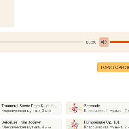
Seek
V
Current
00:00
time
Toggle
Mute
ГОРИ-ГОРИ Я
Traumerei Scene From Kinderscenen Op. 15-7
Serenade
Классическая музыка, 3
Классическая музыка, 2
мин
Berceuse From Jocelyn
Humoresque Op. 101
Классическая музыка, 4
Классическая музыка, 2
мин