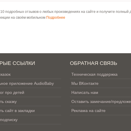
 10 подробных отзывов о любых произведениях на сайте и получите полный д
лекции на своём мобильном
Подробнее
РЫЕ ССЫЛКИ
ОБРАТНАЯ СВЯЗЬ
сказок
Техническая поддержка
ное приложение AudioBaby
Мы ВКонтакте
ог про детей
Написать нам
ть сказку
Оставить замечание/предлож
ть сайт в закладки
Реклама на сайте
 подписку