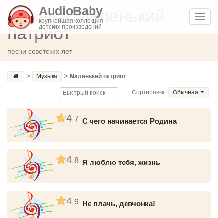
AudioBaby
Музыка Маленький
Toggl
крупнейшая коллекция
патриот
детских произведений
navig
песни советских лет
>
>
Музыка
Маленький патриот
Сортировка:
Обычная
4.
7
С чего начинается Родина
4.
8
Я люблю тебя, жизнь
4.
9
Не плачь, девчонка!