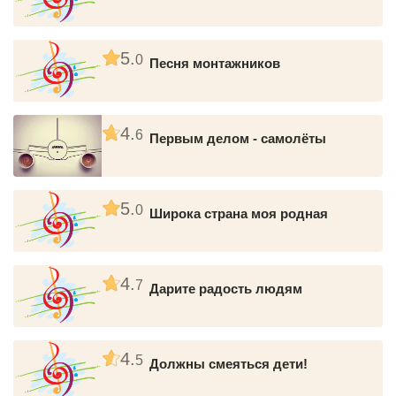
5.
0
Песня монтажников
4.
6
Первым делом - самолёты
5.
0
Широка страна моя родная
4.
7
Дарите радость людям
4.
5
Должны смеяться дети!