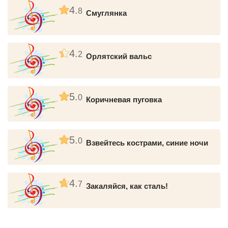
4.
8
Смуглянка
4.
2
Орлятский вальс
5.
0
Коричневая пуговка
5.
0
Взвейтесь кострами, синие ночи
4.
7
Закаляйся, как сталь!