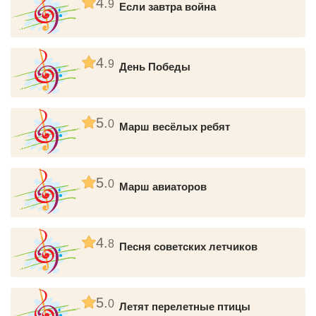
4.
9
Если завтра война
4.
9
День Победы
5.
0
Марш весёлых ребят
5.
0
Марш авиаторов
4.
8
Песня советских летчиков
5.
0
Летят перелетные птицы