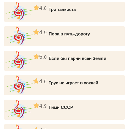
4.
8
Три танкиста
4.
9
Пора в путь-дорогу
5.
0
Если бы парни всей Земли
4.
6
Трус не играет в хоккей
4.
9
Гимн СССР