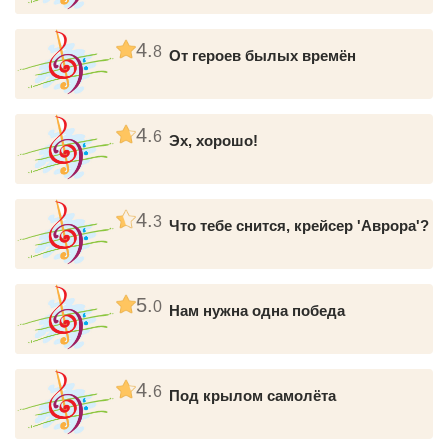
4.
8
От героев былых времён
4.
6
Эх, хорошо!
4.
3
Что тебе снится, крейсер 'Аврора'?
5.
0
Нам нужна одна победа
4.
6
Под крылом самолёта