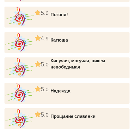
5.
0
Погоня!
4.
9
Катюша
Кипучая, могучая, никем
5.
0
непобедимая
5.
0
Надежда
5.
0
Прощание славянки