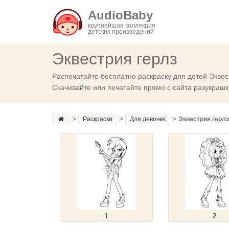
AudioBaby
крупнейшая коллекция
детских произведений
Эквестрия герлз
Распечатайте бесплатно раскраску для детей Эквест
Скачивайте или печатайте прямо с сайта разукрашк
>
>
>
Раскраски
Для девочек
Эквестрия герлз
1
2