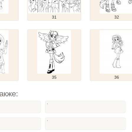
31
32
35
36
акже:
,
,