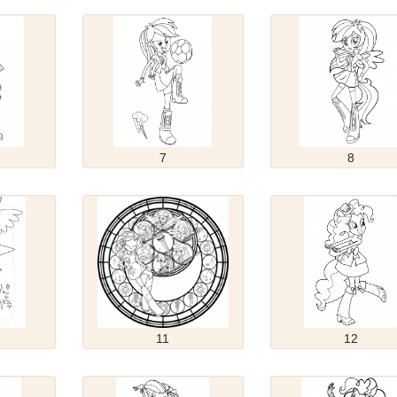
7
8
11
12