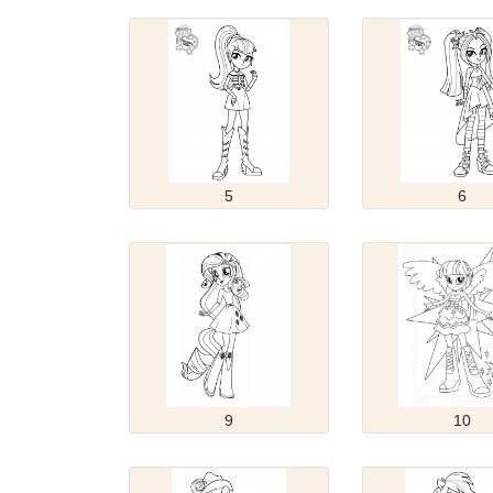
5
6
9
10