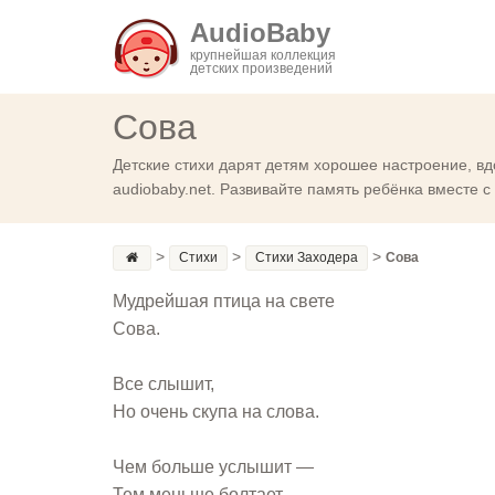
AudioBaby
крупнейшая коллекция
детских произведений
Сова
Детские стихи дарят детям хорошее настроение, вд
audiobaby.net. Развивайте память ребёнка вместе 
>
>
>
Стихи
Стихи Заходера
Сова
Мудрейшая птица на свете
Сова.
Все слышит,
Но очень скупа на слова.
Чем больше услышит —
Тем меньше болтает.