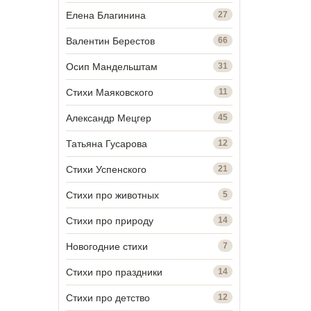
Елена Благинина
27
Валентин Берестов
66
Осип Мандельштам
31
Стихи Маяковского
11
Александр Мецгер
45
Татьяна Гусарова
12
Стихи Успенского
21
Стихи про животных
5
Стихи про природу
14
Новогодние стихи
7
Стихи про праздники
14
Стихи про детство
12