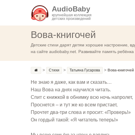
AudioBaby
крупнейшая коллекция
детских произведений
Вова-книгочей
Детские стихи дарят детям хорошее настроение, вд
на сайте audiobaby.net. Развивайте память ребёнк
>
>
>
Стихи
Татьяна Гусарова
Вова-книгочей
Не знаю я даже, как вам и сказать…
Наш Вова на днях научился читать.
Спит с книжкой в обнимку всю ночь напролет,
Проснется – и тут же ко всем пристает,
Прочтет два-три слова и просит: «Проверь!»
Он гордый такой: «Я читатель теперь!»
Мы всею семьёю за чтенье взялись,