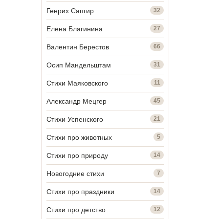
Генрих Сапгир
32
Елена Благинина
27
Валентин Берестов
66
Осип Мандельштам
31
Стихи Маяковского
11
Александр Мецгер
45
Стихи Успенского
21
Стихи про животных
5
Стихи про природу
14
Новогодние стихи
7
Стихи про праздники
14
Стихи про детство
12