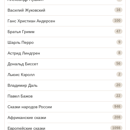
Василий Жуковский
16
Ганс Христиан Андерсен
100
Братья Гримм
47
Шарль Перро
9
Астрид Линдгрен
8
Дональд Биссет
56
Льюис Кэролл
2
Владимир Даль
20
Павел Бажов
22
Сказки народов России
946
Африканские сказки
208
Европейские сказки
1098