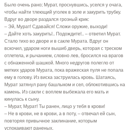
Было очень рано; Мурат, проснувшись, уселся у очага,
чтобы найти тлеющий уголек в золе и закурить трубку.
Вдруг во дворе раздался грозный крик:
– Эй, Мурат! Сдавайся! Сложи оружие, выходи!
– Дайте хоть закурить!.. Подождите!.. – ответил Мурат.
Стало тихо во дворе и в сакле Мурата. Вдруг он
вскочил, ударом ноги вышиб дверь, которая с треском
отлетела, и рычанием, словно лев, бросился на врагов
с обнаженной шашкой. Много недругов полегло от
метких ударов Мурата, пока вражеская пуля не попала
ему в голову. Из виска заструилась кровь. Шатаясь,
Мурат затянул рану башлыком и сел, облокотившись на
камень. Из сакли с воплем выбежала его мать и
кинулась к сыну.
– Мурат, Мурат! Ты ранен, лицо у тебя в крови!
– Не в крови, не в крови, а в поту, – отвечал ей сын,
повторяя привычное заклинание, которым
успокаивают раненых.