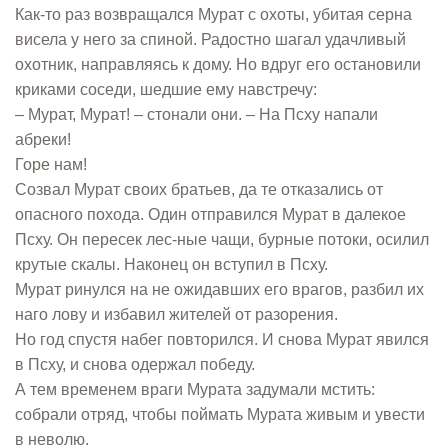
Как-то раз возвращался Мурат с охоты, убитая серна
висела у него за спиной. Радостно шагал удачливый
охотник, направляясь к дому. Но вдруг его остановили
криками соседи, шедшие ему навстречу:
– Мурат, Мурат! – стонали они. – На Псху напали
абреки!
Горе нам!
Созвал Мурат своих братьев, да те отказались от
опасного похода. Один отправился Мурат в далекое
Псху. Он пересек лес-ные чащи, бурные потоки, осилил
крутые скалы. Наконец он вступил в Псху.
Мурат ринулся на не ожидавших его врагов, разбил их
наго лову и избавил жителей от разорения.
Но год спустя набег повторился. И снова Мурат явился
в Псху, и снова одержал победу.
А тем временем враги Мурата задумали мстить:
собрали отряд, чтобы поймать Мурата живым и увести
в неволю.