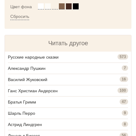
Цвет фона
Сбросить
Читать другое
Русские народные сказки
573
Александр Пушкин
7
Василий Жуковский
16
Ганс Христиан Андерсен
100
Братья Гримм
47
Шарль Перро
9
Астрид Линдгрен
8
Дональд Биссет
56