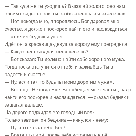
— Так куда же ты уходишь? Выкопай золото, оно нам
обоим пойдёт впрок: ты разбогатеешь, а я зазеленею.
— Нет, некогда мне, я тороплюсь. Бог даровал мне
счастье, я должен поскорее найти его и наслаждаться,
— ответил бедняк и ушёл.
Идёт он, а красавица-девушка дорогу ему преградила:
— Какую весточку для меня несёшь?
— Бог сказал: Ты должна найти себе хорошего мужа.
Тогда тоска отступится от тебя и заживёшь Ты в
радости и счастье.
— Ну, если так, то будь ты моим дорогим мужем.
— Вот ещё! Некогда мне. Бог обещал мне счастье, надо
найти его поскорее и наслаждаться, — сказал бедняк и
зашагал дальше.
На дороге поджидал его голодный волк.
Только завидел он бедняка — кинулся к нему:
— Ну, что сказал тебе Бог?
— Братец ты мой, после тебя встретил я ещё