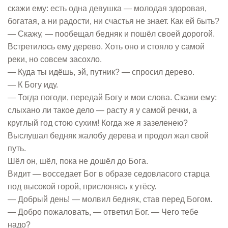
скажи ему: есть одна девушка — молодая здоровая,
богатая, а ни радости, ни счастья не знает. Как ей быть?
— Скажу, — пообещал бедняк и пошёл своей дорогой.
Встретилось ему дерево. Хоть оно и стояло у самой
реки, но совсем засохло.
— Куда ты идёшь, эй, путник? — спросил дерево.
— К Богу иду.
— Тогда погоди, передай Богу и мои слова. Скажи ему:
слыхано ли такое дело — расту я у самой речки, а
круглый год стою сухим! Когда же я зазеленею?
Выслушал бедняк жалобу дерева и продол жал свой
путь.
Шёл он, шёл, пока не дошёл до Бога.
Видит — восседает Бог в образе седовласого старца
под высокой горой, прислонясь к утёсу.
— Добрый день! — молвил бедняк, став перед Богом.
— Добро пожаловать, — ответил Бог. — Чего тебе
надо?