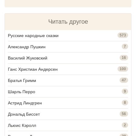
Читать другое
Русские народные сказки
573
Александр Пушкин
7
Василий Жуковский
16
Ганс Христиан Андерсен
100
Братья Гримм
47
Шарль Перро
9
Астрид Линдгрен
8
Дональд Биссет
56
Льюис Кэролл
2