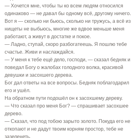
— Хочется мне, чтобы ты ко всем людям относился
одинаково — не давал бы одному всё, другому ничего.
Вот я — сколько ни бьюсь, сколько ни тружусь, а всё из
нищеты не выбьюсь, многие же вдвое меньше меня
работают, а живут в достатке и покое.
— Ладно, ступай, скоро разбогатеешь. Я пошлю тебе
счастье. Живи и наслаждайся.
— У меня к тебе ещё дело, господи, — сказал бедняк и
поведал Богу о жалобах голодного волка, красивой
девушки и засохшего дерева.
Бог дал ответы на все вопросы. Бедняк поблагодарил
его и ушёл.
На обратном пути подошёл он к засохшему дереву.
— Что сказал про меня Бог? — спрашивает засохшее
дерево.
— Сказал, что под тобою зарыто золото. Покуда его не
откопают и не дадут твоим корням простор, тебе не
зазеленеть.