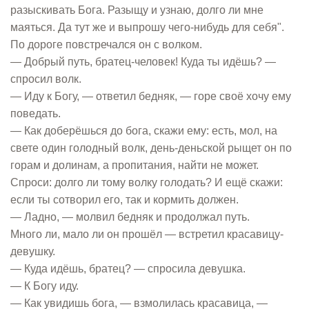
разыскивать Бога. Разыщу и узнаю, долго ли мне
маяться. Да тут же и выпрошу чего-нибудь для себя".
По дороге повстречался он с волком.
— Добрый путь, братец-человек! Куда ты идёшь? —
спросил волк.
— Иду к Богу, — ответил бедняк, — горе своё хочу ему
поведать.
— Как доберёшься до бога, скажи ему: есть, мол, на
свете один голодный волк, день-деньской рыщет он по
горам и долинам, а пропитания, найти не может.
Спроси: долго ли тому волку голодать? И ещё скажи:
если ты сотворил его, так и кормить должен.
— Ладно, — молвил бедняк и продолжал путь.
Много ли, мало ли он прошёл — встретил красавицу-
девушку.
— Куда идёшь, братец? — спросила девушка.
— К Богу иду.
— Как увидишь бога, — взмолилась красавица, —