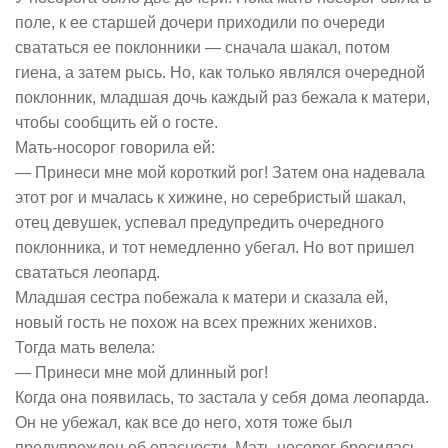
поле, к ее старшей дочери приходили по очереди
свататься ее поклонники — сначала шакал, потом
гиена, а затем рысь. Но, как только являлся очередной
поклонник, младшая дочь каждый раз бежала к матери,
чтобы сообщить ей о госте.
Мать-носорог говорила ей:
— Принеси мне мой короткий рог! Затем она надевала
этот рог и мчалась к хижине, но серебристый шакал,
отец девушек, успевал предупредить очередного
поклонника, и тот немедленно убегал. Но вот пришел
свататься леопард.
Младшая сестра побежала к матери и сказала ей,
новый гость не похож на всех прежних женихов.
Тогда мать велела:
— Принеси мне мой длинный рог!
Когда она появилась, то застала у себя дома леопарда.
Он не убежал, как все до него, хотя тоже был
предупрежден об опасности. Мать-носорог бросилась