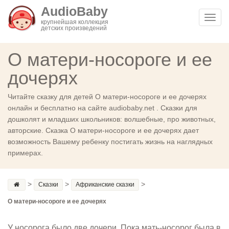
AudioBaby
Toggl
крупнейшая коллекция
детских произведений
navig
О матери-носороге и ее
дочерях
Читайте сказку для детей О матери-носороге и ее дочерях
онлайн и бесплатно на сайте audiobaby.net . Сказки для
дошколят и младших школьников: волшебные, про животных,
авторские. Сказка О матери-носороге и ее дочерях дает
возможность Вашему ребенку постигать жизнь на наглядных
примерах.
>
>
>
Сказки
Африканские сказки
О матери-носороге и ее дочерях
У носорога было две дочери. Пока мать-носорог была в