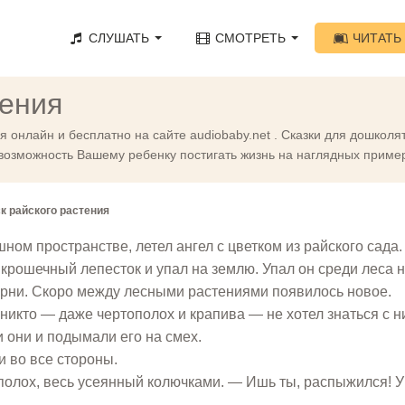
СЛУШАТЬ
СМОТРЕТЬ
ЧИТАТЬ
тения
ия онлайн и бесплатно на сайте audiobaby.net . Сказки для дошкол
 возможность Вашему ребенку постигать жизнь на наглядных приме
к райского растения
ном пространстве, летел ангел с цветком из райского сада.
я крошечный лепесток и упал на землю. Упал он среди леса 
орни. Скоро между лесными растениями появилось новое.
 никто — даже чертополох и крапива — не хотел знаться с н
 они и подымали его на смех.
и во все стороны.
олох, весь усеянный колючками. — Ишь ты, распыжился! У