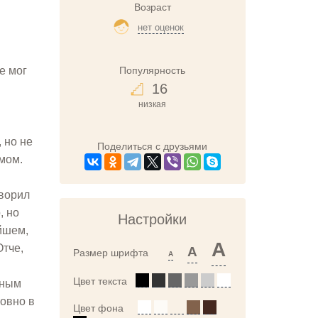
Возраст
нет оценок
Популярность
е мог
16
низкая
 но не
Поделиться с друзьями
умом.
оворил
, но
Настройки
ейшем,
A
Отче,
A
Размер шрифта
A
Цвет текста
ьным
ловно в
Цвет фона