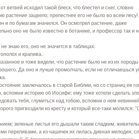
т ветвей исходил такой блеск, что блестел и снег, словно
 растение зацвело; прелестнее его не было во всем лесу!
он и по бумагам значился. Он осмотрел растение, даже
ельно оно не было известно в ботанике, и профессор так и н
не знаю его, оно не значится в таблицах.
тополох и крапива.
занное и тоже видели, что растение было не из их породы,
орошего. Да оно и лучше промолчать, если не отличаешься 
ка.
остояние заключалось в старой Библии, но со страниц ее г
я, вспомни историю об Иосифе; ему тоже хотели сделать зло
ледовать тебя, глумиться над тобою, вспомни о нем невинн
орого пригвоздили ко кресту и который все-таки молился: "
нием; зеленые листья его дышали таким сладким, живител
ми переливами, а из чашечек их лилась дивная мелодия, с