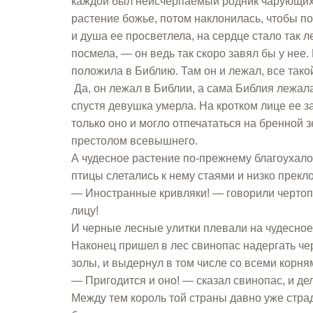
каждой был неисчерпаемый родник чарующих 
растение божье, потом наклонилась, чтобы по
и душа ее просветлела, на сердце стало так ле
посмела, — он ведь так скоро завял бы у нее.
положила в Библию. Там он и лежал, все так
Да, он лежал в Библии, а сама Библия лежал
спустя девушка умерла. На кротком лице ее 
только оно и могло отпечататься на бренной 
престолом всевышнего.
А чудесное растение по-прежнему благоухало 
птицы слетались к нему стаями и низко прекл
— Иностранные кривляки! — говорили чертопол
лицу!
И черные лесные улитки плевали на чудесное
Наконец пришел в лес свинопас надергать чер
золы, и выдернул в том числе со всеми корням
— Пригодится и оно! — сказал свинопас, и де
Между тем король той страны давно уже стра