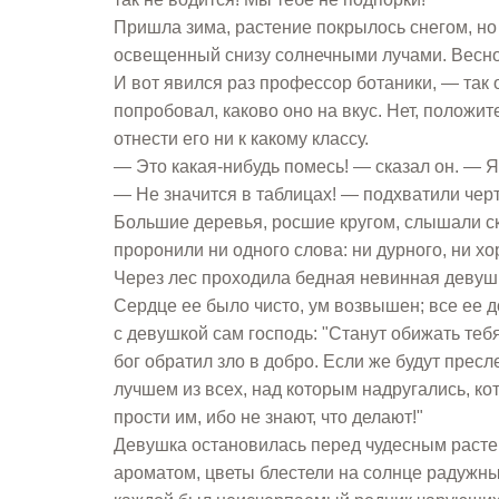
Пришла зима, растение покрылось снегом, но о
освещенный снизу солнечными лучами. Весною
И вот явился раз профессор ботаники, — так 
попробовал, каково оно на вкус. Нет, положит
отнести его ни к какому классу.
— Это какая-нибудь помесь! — сказал он. — Я 
— Не значится в таблицах! — подхватили чер
Большие деревья, росшие кругом, слышали ска
проронили ни одного слова: ни дурного, ни х
Через лес проходила бедная невинная девуш
Сердце ее было чисто, ум возвышен; все ее д
с девушкой сам господь: "Станут обижать теб
бог обратил зло в добро. Если же будут прес
лучшем из всех, над которым надругались, кот
прости им, ибо не знают, что делают!"
Девушка остановилась перед чудесным расте
ароматом, цветы блестели на солнце радужны