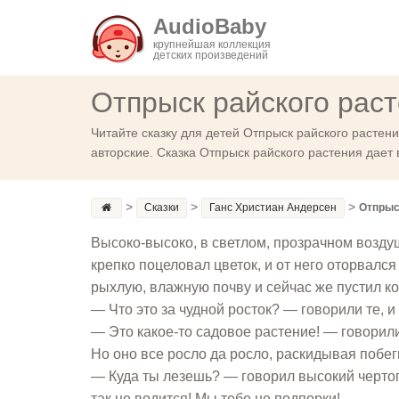
AudioBaby
крупнейшая коллекция
детских произведений
Отпрыск райского рас
Читайте сказку для детей Отпрыск райского растен
авторские. Сказка Отпрыск райского растения дает
>
>
>
Сказки
Ганс Христиан Андерсен
Отпрыс
Высоко-высоко, в светлом, прозрачном воздуш
крепко поцеловал цветок, и от него оторвалс
рыхлую, влажную почву и сейчас же пустил к
— Что это за чудной росток? — говорили те, и
— Это какое-то садовое растение! — говорили
Но оно все росло да росло, раскидывая побег
— Куда ты лезешь? — говорил высокий чертоп
так не водится! Мы тебе не подпорки!