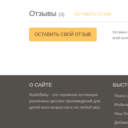
Отзывы
(0)
ОСТАВИТЬ ОТЗЫВ
Оставьте
ОСТАВИТЬ СВОЙ ОТЗЫВ
всей кол
О САЙТЕ
БЫСТ
AudioBaby - это огромная коллекция
Поиск 
различных детских произведений для
Мобиль
детей всех возрастов и на любой вкус
Наш бл
Добави