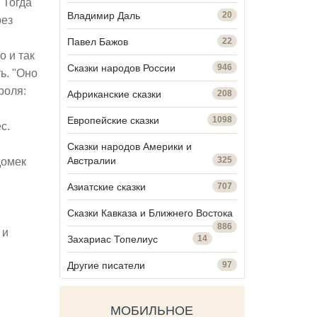
 Тогда
Владимир Даль
20
рез
Павел Бажов
22
о и так
Сказки народов России
946
ь. "Оно
роля:
Африканские сказки
208
Европейские сказки
1098
с.
Сказки народов Америки и
Австралии
325
домек
Азиатские сказки
707
Сказки Кавказа и Ближнего Востока
886
 и
Захариас Топелиус
14
Другие писатели
97
МОБИЛЬНОЕ