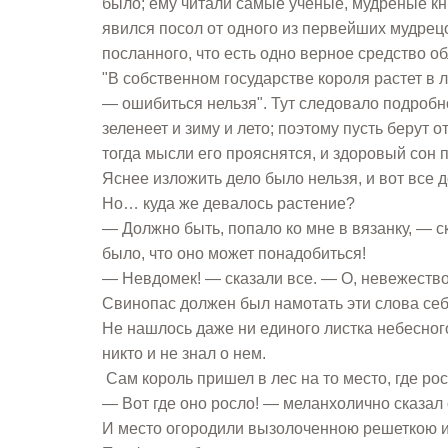
было; ему читали самые ученые, мудреные кни
явился посол от одного из первейших мудрецо
посланного, что есть одно верное средство о
"В собственном государстве короля растет в 
— ошибиться нельзя". Тут следовало подробно
зеленеет и зиму и лето; поэтому пусть берут 
тогда мысли его прояснятся, и здоровый сон 
Яснее изложить дело было нельзя, и вот все д
Но… куда же девалось растение?
— Должно быть, попало ко мне в вязанку, — 
было, что оно может понадобиться!
— Невдомек! — сказали все. — О, невежество,
Свинопас должен был намотать эти слова себе
Не нашлось даже ни единого листка небесного 
никто и не знал о нем.
Сам король пришел в лес на то место, где ро
— Вот где оно росло! — меланхолично сказал
И место огородили вызолоченною решеткою и 