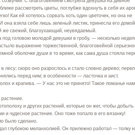
созвучий. С благоговением смотрела девушка на дивное
ближе рассмотреть цветы, поглубже вдохнуть в себя их аро
гко! Как ей хотелось сорвать хоть один цветочек, но она не
 И она взяла себе лишь зеленый листик, принесла его домой
ой же свежий, благоухающий, неувядаемый.
а под головою молодой девушки в гробу, — несколько недел
застыло выражение торжественной, благоговейной серьезно
земной оболочке души в то время, как сама душа стояла пер
в лесу; скоро оно разрослось и стало словно дерево; пере
онялись перед ним; в особенности — ласточка и аист.
ох и крапива. — У нас это не принято! Такое ломанье нам
 растение.
тополоху и других растений, которые он жег, чтобы добыть
и и чудесное растение. Оно тоже попало в его вязанку!
ло было сделано.
дал глубокою меланхолией. Он прилежно работал — толку н