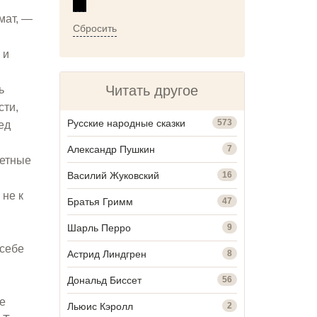
мат, —
Сбросить
 и
Читать другое
ь
сти,
Русские народные сказки
573
ед
Александр Пушкин
7
летные
Василий Жуковский
16
 не к
Братья Гримм
47
Шарль Перро
9
 себе
Астрид Линдгрен
8
Дональд Биссет
56
е
Льюис Кэролл
2