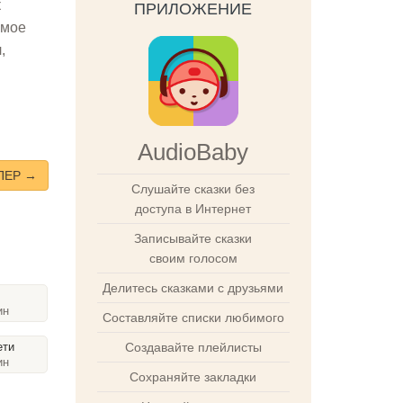
к
ПРИЛОЖЕНИЕ
амое
,
AudioBaby
ПЕР →
Слушайте сказки без
доступа в Интернет
Записывайте сказки
своим голосом
Делитесь сказками с друзьями
ин
Составляйте списки любимого
Создавайте плейлисты
ети
ин
Сохраняйте закладки