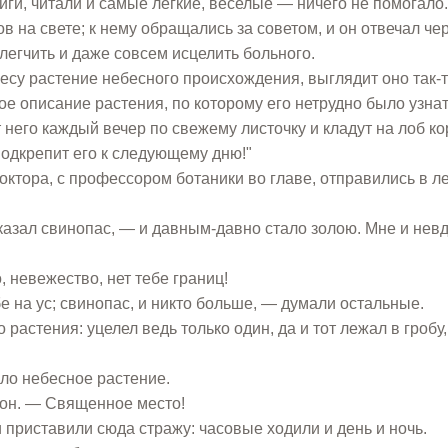
ги, читали и самые легкие, веселые — ничего не помогало.
в на свете; к нему обращались за советом, и он отвечал че
блегчить и даже совсем исцелить больного.
лесу растение небесного происхождения, выглядит оно так-т
е описание растения, по которому его нетрудно было узнат
от него каждый вечер по свежему листочку и кладут на лоб ко
подкрепит его к следующему дню!"
октора, с профессором ботаники во главе, отправились в ле
сказал свинопас, — и давным-давно стало золою. Мне и нев
 невежество, нет тебе границ!
 на ус; свинопас, и никто больше, — думали остальные.
растения: уцелел ведь только один, да и тот лежал в гробу,
сло небесное растение.
 он. — Священное место!
приставили сюда стражу: часовые ходили и день и ночь.