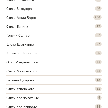
Стихи Заходера
60
Стихи Агнии Барто
266
Стихи Бунина
12
Генрих Сапгир
32
Елена Благинина
27
Валентин Берестов
66
Осип Мандельштам
31
Стихи Маяковского
11
Татьяна Гусарова
12
Стихи Успенского
21
Стихи про животных
5
Стихи про природу
14