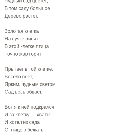
Чудный сад цветет;
В том саду большое
Дерево растет.
Золотая клетка
На сучке висит;
В этой клетке птица
Точно жар горит;
Прыгает в той клетке,
Весело поет,
Ярким, чудным светом
Сад весь обдает.
Вот я к ней подкрался
И за клетку — хвать!
И хотел из сада
С птицею бежать.