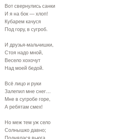
Вот свернулись санки
И я на бок — хлоп!
Кубарем качуся
Под гору, в сугроб.
И друзья-мальчишки,
Стоя надо мной,
Весело хохочут
Над моей бедой.
Всё лицо и руки
Залепил мне снег…
Мне в сугробе горе,
А ребятам смех!
Но меж тем уж село
Солнышко давно;
Поднялася вьюга,