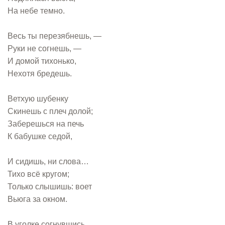
На небе темно.
Весь ты перезябнешь, —
Руки не согнешь, —
И домой тихонько,
Нехотя бредешь.
Ветхую шубенку
Скинешь с плеч долой;
Заберешься на печь
К бабушке седой,
И сидишь, ни слова…
Тихо всё кругом;
Только слышишь: воет
Вьюга за окном.
В уголке согнувшись,