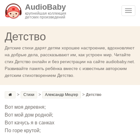
AudioBaby
Toggl
крупнейшая коллекция
детских произведений
navig
Детство
Детские стихи дарят детям хорошее настроение, вдохновляют
на добрые дела, рассказывают им, как устроен мир. Читайте
стих Детство онлайн и без регистрации на сайте audiobaby.net.
Развивайте память ребёнка вместе с известным авторским
детским стихотворением Детство.
>
>
>
Стихи
Александр Мецгер
Детство
Вот моя деревня;
Вот мой дом родной;
Вот качусь я в санках
По горе крутой;