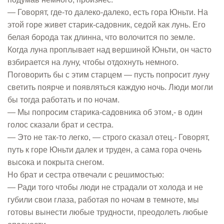
— Говорят, где-то далеко-далеко, есть гора Юньти. На
этой горе живет старик-садовник, седой как лунь. Его
белая борода так длинна, что волочится по земле.
Когда луна проплывает над вершиной Юньти, он часто
взбирается на луну, чтобы отдохнуть немного.
Поговорить бы с этим старцем — пусть попросит луну
светить поярче и появляться каждую ночь. Люди могли
бы тогда работать и по ночам.
— Мы попросим старика-садовника об этом,- в один
голос сказали брат и сестра.
— Это не так-то легко, — строго сказал отец.- Говорят,
путь к горе Юньти далек и труден, а сама гора очень
высока и покрыта снегом.
Но брат и сестра отвечали с решимостью:
— Ради того чтобы люди не страдали от холода и не
губили свои глаза, работая по ночам в темноте, мы
готовы вынести любые трудности, преодолеть любые