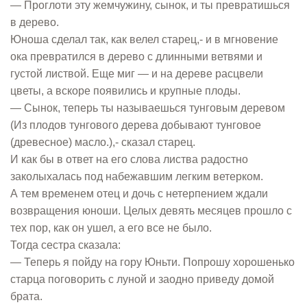
— Проглоти эту жемчужину, сынок, и ты превратишься
в дерево.
Юноша сделал так, как велел старец,- и в мгновение
ока превратился в дерево с длинными ветвями и
густой листвой. Еще миг — и на дереве расцвели
цветы, а вскоре появились и крупные плоды.
— Сынок, теперь ты называешься тунговым деревом
(Из плодов тунгового дерева добывают тунговое
(древесное) масло.),- сказал старец.
И как бы в ответ на его слова листва радостно
заколыхалась под набежавшим легким ветерком.
А тем временем отец и дочь с нетерпением ждали
возвращения юноши. Целых девять месяцев прошло с
тех пор, как он ушел, а его все не было.
Тогда сестра сказала:
— Теперь я пойду на гору Юньти. Попрошу хорошенько
старца поговорить с луной и заодно приведу домой
брата.