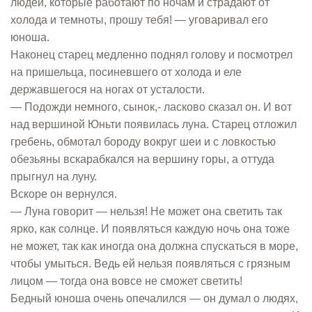
людей, которые работают по ночам и страдают от
холода и темноты, прошу тебя! — уговаривал его
юноша.
Наконец старец медленно поднял голову и посмотрел
на пришельца, посиневшего от холода и еле
державшегося на ногах от усталости.
— Подожди немного, сынок,- ласково сказал он. И вот
над вершиной Юньти появилась луна. Старец отложил
гребень, обмотал бороду вокруг шеи и с ловкостью
обезьяны вскарабкался на вершину горы, а оттуда
прыгнул на луну.
Вскоре он вернулся.
— Луна говорит — нельзя! Не может она светить так
ярко, как солнце. И появляться каждую ночь она тоже
не может, так как иногда она должна спускаться в море,
чтобы умыться. Ведь ей нельзя появляться с грязным
лицом — тогда она вовсе не сможет светить!
Бедный юноша очень опечалился — он думал о людях,