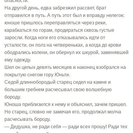
опасности.
На другой день, едва забрезжил рассвет, брат
отправился в путь. А путь этот был и вправду нелегок:
юноше пришлось переправляться через реки,
карабкаться по горам, продираться сквозь густые
заросли. Когда ноги его отказывались идти от
усталости, он полз на четвереньках, а когда до крови
ободрались колени, он обернул их шкурой, заменявшей
ему одежду.
Шел он целых девять месяцев и наконец взобрался на
покрытую снегом гору Юньти.
Cедой длиннобородый старец сидел на камне и
большим гребнем расчесывал свою волшебную
бороду.
Юноша приблизился к нему и объяснил, зачем пришел.
Но старец, словно не замечая его, продолжал молча
расчесывать бороду.
— Дедушка, не ради себя — ради всех прошу! Ради тех