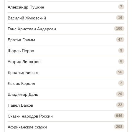
Александр Пушкин
7
Василий Жуковский
16
Ганс Христиан Андерсен
100
Братья Гримм
47
Шарль Перро
9
Астрид Линдгрен
8
Дональд Биссет
56
Льюис Кэролл
2
Владимир Даль
20
Павел Бажов
22
Сказки народов России
946
Африканские сказки
208