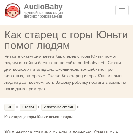
AudioBaby
Toggl
крупнейшая коллекция
детских произведений
navig
Как старец с горы Юньти
помог людям
Читайте сказку для детей Как старец с горы Юньти помог
людям онлайн и бесплатно на сайте audiobaby.net . Сказки
для дошколят и младших школьников: волшебные, про
животных, авторские. Сказка Как старец с горы Юньти помог
людям дает возможность Вашему ребенку постигать жизнь на
наглядных примерах.
>
>
>
Сказки
Азиатские сказки
Как старец с горы Юньти помог людям
Жил некогда старик с сыном и дочерью. Отец и сын