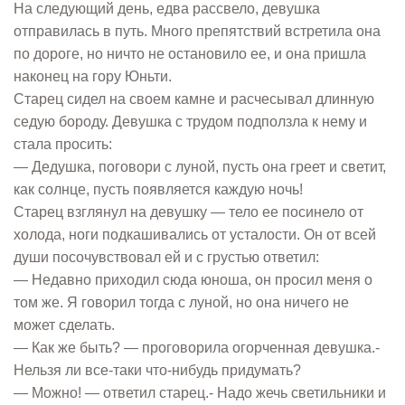
На следующий день, едва рассвело, девушка
отправилась в путь. Много препятствий встретила она
по дороге, но ничто не остановило ее, и она пришла
наконец на гору Юньти.
Старец сидел на своем камне и расчесывал длинную
седую бороду. Девушка с трудом подползла к нему и
стала просить:
— Дедушка, поговори с луной, пусть она греет и светит,
как солнце, пусть появляется каждую ночь!
Старец взглянул на девушку — тело ее посинело от
холода, ноги подкашивались от усталости. Он от всей
души посочувствовал ей и с грустью ответил:
— Недавно приходил сюда юноша, он просил меня о
том же. Я говорил тогда с луной, но она ничего не
может сделать.
— Как же быть? — проговорила огорченная девушка.-
Нельзя ли все-таки что-нибудь придумать?
— Можно! — ответил старец.- Надо жечь светильники и