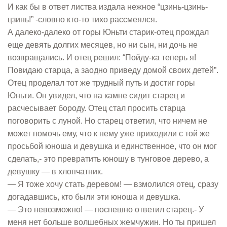
И как бы в ответ листва издала нежное “цзинь-цзинь-
цзинь!” -словно кто-то тихо рассмеялся.
А далеко-далеко от горы Юньти старик-отец прождал
еще девять долгих месяцев, но ни сын, ни дочь не
возвращались. И отец решил: “Пойду-ка теперь я!
Повидаю старца, а заодно приведу домой своих детей”.
Отец проделал тот же трудный путь и достиг горы
Юньти. Он увидел, что на камне сидит старец и
расчесывает бороду. Отец стал просить старца
поговорить с луной. Но старец ответил, что ничем не
может помочь ему, что к нему уже приходили с той же
просьбой юноша и девушка и единственное, что он мог
сделать,- это превратить юношу в тунговое дерево, а
девушку — в хлопчатник.
— Я тоже хочу стать деревом! — взмолился отец, сразу
догадавшись, кто были эти юноша и девушка.
— Это невозможно! — поспешно ответил старец.- У
меня нет больше волшебных жемчужин. Но ты пришел